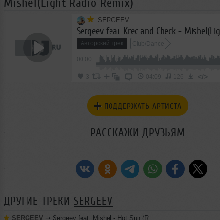
Mishel(Light Radio Remix)
SERGEEV
Авторский трек
Club/Dance
00:00
</>
3
04:09
126
ПОДДЕРЖАТЬ АРТИСТА
РАССКАЖИ ДРУЗЬЯМ
ДРУГИЕ ТРЕКИ
SERGEEV
SERGEEV
➝
Sergeev feat. Mishel - Hot Sun (Radio Edit)