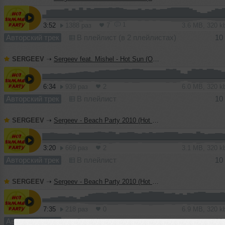
1
3:52
1388 раз
7
3.6 MB, 320 
Авторский трек
В плейлист (в 2 плейлистах)
10
SERGEEV
➝
Sergeev feat. Mishel - Hot Sun (Original Mix)
6:34
939 раз
2
6.0 MB, 320 
Авторский трек
В плейлист
10
SERGEEV
➝
Sergeev - Beach Party 2010 (Hot Radio Mix)
3:20
669 раз
2
3.1 MB, 320 
Авторский трек
В плейлист
10
SERGEEV
➝
Sergeev - Beach Party 2010 (Hot Club Mix)
7:35
218 раз
0
6.9 MB, 320 
Авторский трек
В плейлист
10