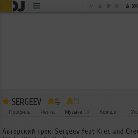
ВХ
SERGEEV
Профиль
Лента
Музыка
18
Афиша
7
Уп
Авторский трек: Sergeev feat Krec and Che