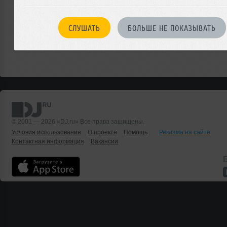
25 мая 2010
Вопросы пространственно-
СЛУШАТЬ
БОЛЬШЕ НЕ ПОКАЗЫВАТЬ
временного содержания, типа
«когда?» или «где?», для людей,
способных найти Поповку на
карте даже в состоянии
сильнейшей амбивалентности,
давно не стоят ребром, потому что
решены. Август и Крым, что может
быть проще.
© 2001 — 2026 «DJ.ru» Все права защищены.
Условия использования
О проекте
Помощь
Реклама на сайте
Контактная информация
Вакансии
Б