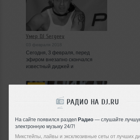
Умер DJ Sergeev
03 февраля 2018
Сегодня, 3 февраля, перед
эфиром внезапно скончался
известный диджей и
радиоведущий, Михаил Сергеев
Новости
РАДИО НА DJ.RU
На сайте появился раздел
Радио
— слушайте лучшу
электронную музыку 24/7!
Лайн-ап Каzантипа и другие
истории курорта
Микстейпы, лайвы и эксклюзивные сеты от лучших д