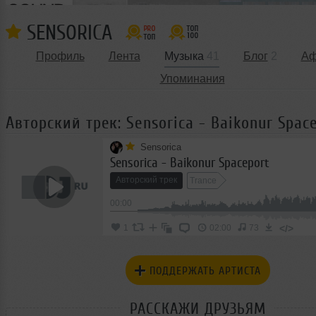
SENSORICA
Профиль
Лента
Музыка
41
Блог
2
А
Упоминания
Авторский трек: Sensorica - Baikonur Spac
Sensorica
Sensorica - Baikonur Spaceport
Авторский трек
Trance
00:00
</>
1
02:00
73
ПОДДЕРЖАТЬ АРТИСТА
РАССКАЖИ ДРУЗЬЯМ