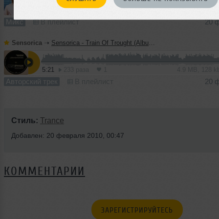
61:30
41 раз
3
56 MB, 128
Микс
В плейлист
20 
Sensorica
➝
Sensorica - Train Of Trought (Album version)
5:21
233 раза
1
4.9 MB, 128 
Авторский трек
В плейлист
20 
Стиль:
Trance
Добавлен: 20 февраля 2010, 00:47
КОММЕНТАРИИ
ЗАРЕГИСТРИРУЙТЕСЬ