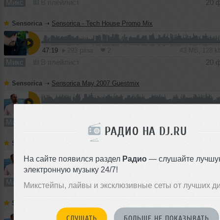
Микс
В плейлист
20 
Sensorica
➝
Sensorica - Tech House Promo Mix
47:19
293 раза
2
43 MB, 128 
Микс
В плейлист
20 
Sensorica
➝
Sensorica May 2007 Guestmix
60:15
171 раз
4
55 MB, 128 
Микс
В плейлист (в 1 плейлисте)
20 
РАДИО НА DJ.RU
Sensorica
➝
Sensorica April 2007 Guestmix
На сайте появился раздел
Радио
— слушайте лучшу
электронную музыку 24/7!
61:13
51 раз
3
56 MB, 128
Микс
В плейлист
20 
Микстейпы, лайвы и эксклюзивные сеты от лучших д
Sensorica
➝
Sensorica February 2007 Promo Mix
СЛУШАТЬ
БОЛЬШЕ НЕ ПОКАЗЫВАТЬ