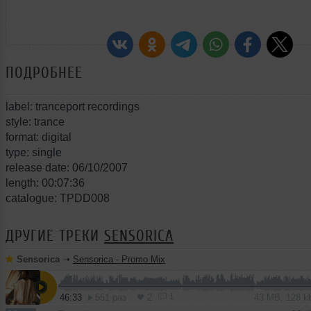
ПОДРОБНЕЕ
label: tranceport recordings
style: trance
format: digital
type: single
release date: 06/10/2007
length: 00:07:36
catalogue: TPDD008
ДРУГИЕ ТРЕКИ
SENSORICA
Sensorica
➝
Sensorica - Promo Mix
1
46:33
551 раз
2
43 MB, 128 