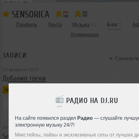
SENSORICA
Профиль
Лента
Музыка
41
Блог
2
А
Упоминания
ЗАПИСИ:
Сначала п
19 февраля 2010
Добавил треки
Личный блог
Sensorica
РАДИО НА DJ.RU
0
154 просмотра
0 комментариев
На сайте появился раздел
Радио
— слушайте лучшу
электронную музыку 24/7!
19 февраля 2010
Микстейпы, лайвы и эксклюзивные сеты от лучших д
Sensorica on DJ.ru