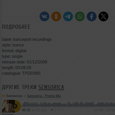
ПОДРОБНЕЕ
label: tranceport recordings
style: trance
format: digital
type: single
release date: 01/12/2009
length: 00:08:26
catalogue: TPDD065
ДРУГИЕ ТРЕКИ
SENSORICA
Sensorica
➝
Sensorica - Promo Mix
1
46:33
551 раз
2
43 MB, 128 