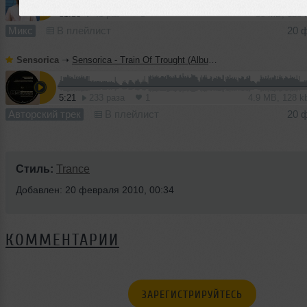
61:30
41 раз
3
56 MB, 128
Микс
В плейлист
20 
Sensorica
➝
Sensorica - Train Of Trought (Album version)
5:21
233 раза
1
4.9 MB, 128 
Авторский трек
В плейлист
20 
Стиль:
Trance
Добавлен: 20 февраля 2010, 00:34
КОММЕНТАРИИ
ЗАРЕГИСТРИРУЙТЕСЬ