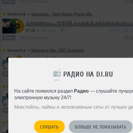
Микс
В плейлист
20 
Sensorica
➝
Sensorica - Tech House Promo Mix
47:19
293 раза
2
43 MB, 128 
Микс
В плейлист
20 
Sensorica
➝
Sensorica May 2007 Guestmix
60:15
171 раз
4
55 MB, 128 
РАДИО НА DJ.RU
Микс
В плейлист (в 1 плейлисте)
20 
Sensorica
➝
Sensorica April 2007 Guestmix
На сайте появился раздел
Радио
— слушайте лучшу
электронную музыку 24/7!
61:13
51 раз
3
56 MB, 128
Микстейпы, лайвы и эксклюзивные сеты от лучших д
Микс
В плейлист
20 
Sensorica
➝
Sensorica February 2007 Promo Mix
СЛУШАТЬ
БОЛЬШЕ НЕ ПОКАЗЫВАТЬ