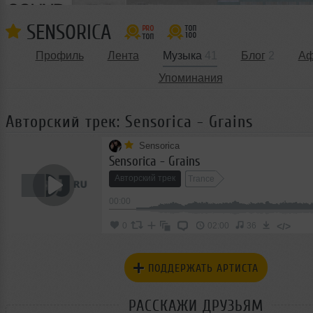
SENSORICA
Профиль
Лента
Музыка
41
Блог
2
А
Упоминания
Авторский трек: Sensorica - Grains
Sensorica
Sensorica - Grains
Авторский трек
Trance
00:00
</>
0
02:00
36
ПОДДЕРЖАТЬ АРТИСТА
РАССКАЖИ ДРУЗЬЯМ