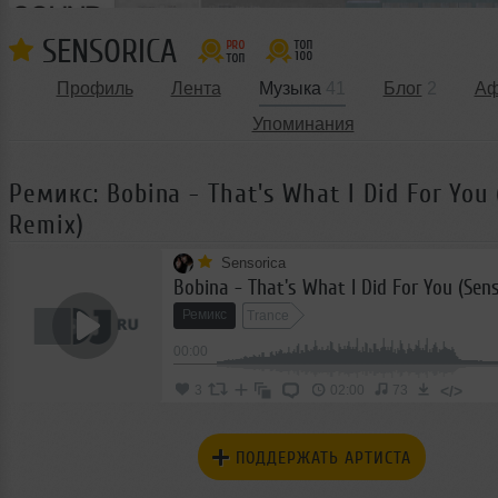
SENSORICA
Профиль
Лента
Музыка
41
Блог
2
А
Упоминания
Ремикс: Bobina - That's What I Did For You 
Remix)
Sensorica
Bobina - That's What I Did For You (Sen
Ремикс
Trance
00:00
</>
3
02:00
73
ПОДДЕРЖАТЬ АРТИСТА