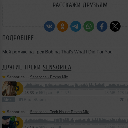
РАССКАЖИ ДРУЗЬЯМ
ПОДРОБНЕЕ
Мой ремикс на трек Bobina That's What I Did For You
ДРУГИЕ ТРЕКИ
SENSORICA
Sensorica
➝
Sensorica - Promo Mix
1
46:33
551 раз
2
43 MB, 128 
Микс
В плейлист
20 
Sensorica
➝
Sensorica - Tech House Promo Mix
47:19
293 раза
2
43 MB, 128 