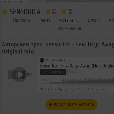
SENSORICA
Профиль
Лента
Музыка
41
Блог
2
А
Упоминания
Авторский трек: Sensorica - Few Days Away
Original mix)
Sensorica
Sensorica - Few Days Away (First Origin
Авторский трек
Trance
00:00
</>
1
09:32
37
ПОДДЕРЖАТЬ АРТИСТА