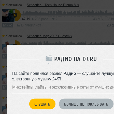
Sensorica
➝
Sensorica - Tech House Promo Mix
47:19
293 раза
2
43 MB, 128 
Микс
В плейлист
20 
Sensorica
➝
Sensorica May 2007 Guestmix
60:15
171 раз
4
55 MB, 128 
Микс
В плейлист (в 1 плейлисте)
20 
РАДИО НА DJ.RU
Sensorica
➝
Sensorica April 2007 Guestmix
На сайте появился раздел
Радио
— слушайте лучшу
электронную музыку 24/7!
61:13
51 раз
3
56 MB, 128
Микстейпы, лайвы и эксклюзивные сеты от лучших д
Микс
В плейлист
20 
Sensorica
➝
Sensorica February 2007 Promo Mix
СЛУШАТЬ
БОЛЬШЕ НЕ ПОКАЗЫВАТЬ
61:30
41 раз
3
56 MB, 128