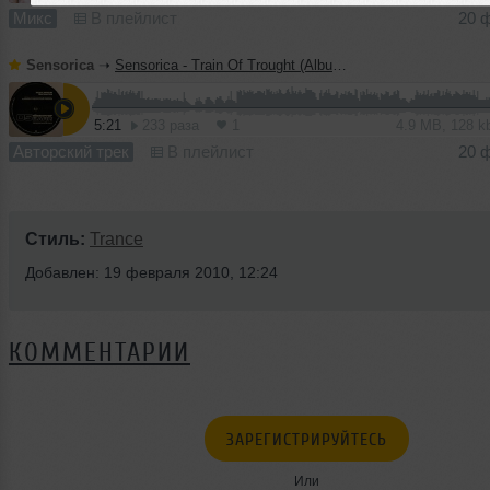
Микс
В плейлист
20 
Sensorica
➝
Sensorica - Train Of Trought (Album version)
5:21
233 раза
1
4.9 MB, 128 
Авторский трек
В плейлист
20 
Стиль:
Trance
Добавлен: 19 февраля 2010, 12:24
КОММЕНТАРИИ
ЗАРЕГИСТРИРУЙТЕСЬ
Или