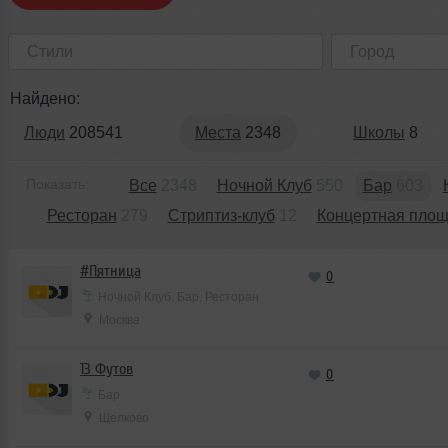
Стили
Город
Найдено:
Люди
208541
Места
2348
Школы
8
Показать:
Все
2348
Ночной Клуб
550
Бар
603
Ресторан
279
Стриптиз-клуб
12
Концертная площ
#Пятница
0
Ночной Клуб, Бар, Ресторан
Москва
13 Футов
0
Бар
Щелково