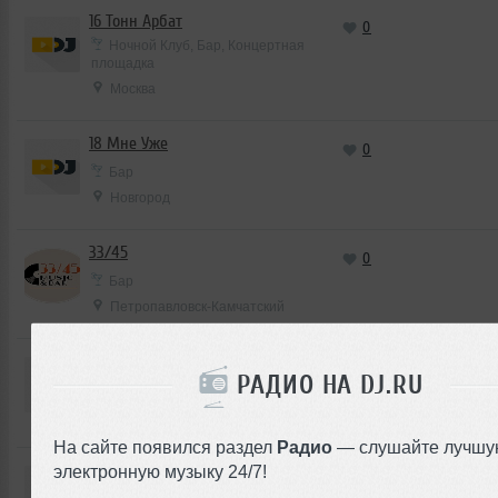
16 Тонн Арбат
0
Ночной Клуб, Бар, Концертная
площадка
Москва
18 Мне Уже
0
Бар
Новгород
33/45
0
Бар
Петропавловск-Камчатский
52/2
0
РАДИО НА DJ.RU
Бар
Москва
На сайте появился раздел
Радио
— слушайте лучшу
7 Пятниц
электронную музыку 24/7!
0