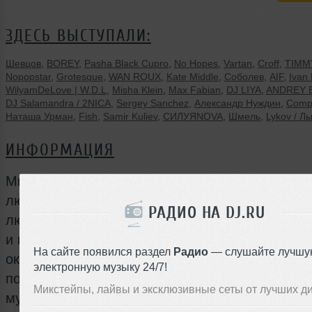
ЗДЕСЬ ВЫСТУПАЛИ:
Шевцов
,
BOREY
,
Pasha Black Cupro
,
No Hopes
,
Vartan
,
Croff
,
TIMM
Nopopstar
,
Grotesque
,
WAN ROUX
,
Kate Middle
,
Соболев
,
AIF
,
Ivan
WilyamDeLove | W.D.L
,
Misha Klein
,
Max Fabian
,
DJ LIYA
,
ANDREY 
DJ Salamandra / 2NICA
,
Sergey Sanchez
,
Александр Нуждин
,
Compa
Наташа Урман
,
Fish
,
Samir Kuliev
,
СИЛУЯNOVA
,
Шмель
,
Lykov / Л
ИНФОРМАЦИЯ
Мы ценим встречи с друзьями и комфорт, кра
людей вокруг и отсутсвие высокомерных взгл
РАДИО НА DJ.RU
любим чувствовать себя внутри, а не снаруж
и не знаем, где находится то место, где можно
На сайте появился раздел
Радио
— слушайте лучшу
окунуться в великолепную и дружелюбную ат
электронную музыку 24/7!
поддаться соблазнам и насладиться концепту
Микстейпы, лайвы и эксклюзивные сеты от лучших д
музыкой. Проекты уходят, а люди остаются. М