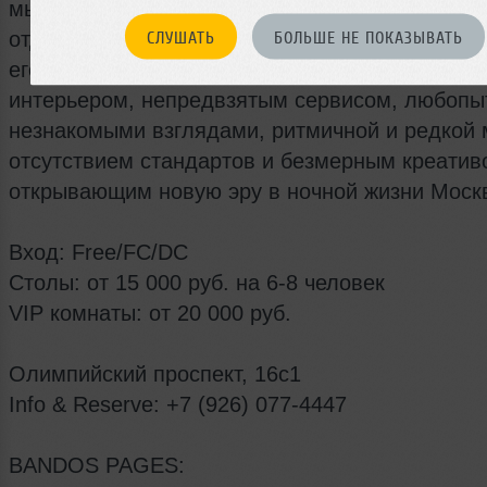
мы вместе и мы знаем идеальный рецепт каче
отдыха в кругу друзей. Bandos - это ваш ключ,
СЛУШАТЬ
БОЛЬШЕ НЕ ПОКАЗЫВАТЬ
его, откройте дверь и насладитесь роскошным
интерьером, непредвзятым сервисом, любопы
незнакомыми взглядами, ритмичной и редкой 
отсутствием стандартов и безмерным креатив
открывающим новую эру в ночной жизни Моск
Вход: Free/FC/DC
Столы: от 15 000 руб. на 6-8 человек
VIP комнаты: от 20 000 руб.
Олимпийский проспект, 16с1
Info & Reserve: +7 (926) 077-4447
BANDOS PAGES: