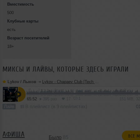
Вместимость
500
Клубные карты
есть
Возраст посетителей
18+
МИКСЫ И ЛАЙВЫ, КОТОРЫЕ ЗДЕСЬ ИГРАЛИ
Lykov / Лыков
➝
Lykov - Chapaev Club [Tech House] 28.01.2017
1
65:52
395 раз
17
151 MB, 3
Лайв
В плейлист (в 9 плейлистах)
0
АФИША
ВСЕ 
Было
85