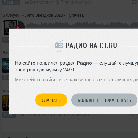
Ремикс
В плейлист (в 7 плейлистах)
29
Savelyev
➝
Лето Звездное 2023 - Пугачева
1
6:26
875 раз
50
12 MB, 256
Ремикс
В плейлист (в 4 плейлистах)
24
РАДИО НА DJ.RU
Savelyev
➝
Club 36
На сайте появился раздел
Радио
— слушайте лучшу
электронную музыку 24/7!
2
59:54
855 раз
73
137 MB, 320 
Микс
В плейлист (в 3 плейлистах)
01 
Микстейпы, лайвы и эксклюзивные сеты от лучших д
Savelyev
➝
Africa 16
СЛУШАТЬ
БОЛЬШЕ НЕ ПОКАЗЫВАТЬ
58:41
1275 раз
129
135 MB, 320 
Микс
В плейлист (в 14 плейлистах)
23 с