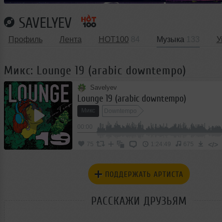
SAVELYEV
Профиль
Лента
HOT100
84
Музыка
133
У
Микс: Lounge 19 (arabic downtempo)
Savelyev
Lounge 19 (arabic downtempo)
Микс
Downtempo
00:00
</>
75
1:24:49
675
ПОДДЕРЖАТЬ АРТИСТА
РАССКАЖИ ДРУЗЬЯМ