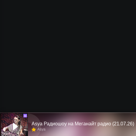
Ш
Asya Радиошоу на Меганайт радио (21.07.26)
Asya