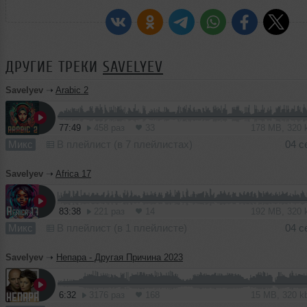
ДРУГИЕ ТРЕКИ
SAVELYEV
Savelyev
➝
Arabic 2
77:49
458 раз
33
178 MB, 320
Микс
В плейлист (в 7 плейлистах)
04 с
Savelyev
➝
Africa 17
83:38
221 раз
14
192 MB, 320
Микс
В плейлист (в 1 плейлисте)
04 с
Savelyev
➝
Непара - Другая Причина 2023
6:32
3176 раз
168
15 MB, 320 