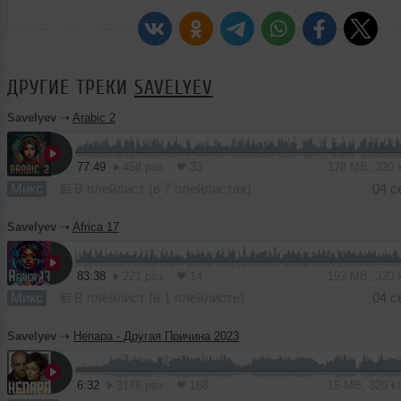
ДРУГИЕ ТРЕКИ
SAVELYEV
Savelyev
➝
Arabic 2
77:49
458 раз
33
178 MB, 320
Микс
В плейлист (в 7 плейлистах)
04 с
Savelyev
➝
Africa 17
83:38
221 раз
14
192 MB, 320
Микс
В плейлист (в 1 плейлисте)
04 с
Savelyev
➝
Непара - Другая Причина 2023
6:32
3178 раз
168
15 MB, 320 