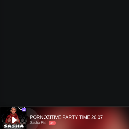
Ш
PORNOZITIVE PARTY TIME 26.07
Sasha Fish