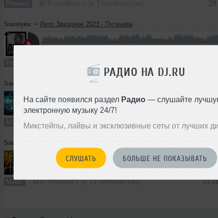
Ремикс
В плейлист (в 7 плейлистах)
29
Savelyev
➝
Лето Звездное 2023 - Пугачева
1
6:26
877 раз
50
12 MB, 256
Ремикс
В плейлист (в 4 плейлистах)
24
РАДИО НА DJ.RU
Savelyev
➝
Club 36
На сайте появился раздел
Радио
— слушайте лучшу
электронную музыку 24/7!
2
59:54
855 раз
73
137 MB, 320 
Микс
В плейлист (в 3 плейлистах)
01 
Микстейпы, лайвы и эксклюзивные сеты от лучших д
Savelyev
➝
Africa 16
СЛУШАТЬ
БОЛЬШЕ НЕ ПОКАЗЫВАТЬ
58:41
1275 раз
129
135 MB, 320 
Микс
В плейлист (в 14 плейлистах)
23 с