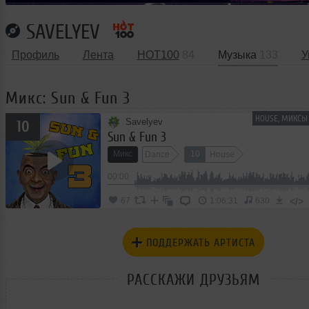
SAVELYEV
Профиль
Лента
HOT100
84
Музыка
133
У
Микс: Sun & Fun 3
HOUSE, МИКСЫ
Savelyev
10
Sun & Fun 3
Микс
10
Dance
House
00:00
</>
67
1:06:31
630
ПОДДЕРЖАТЬ АРТИСТА
РАССКАЖИ ДРУЗЬЯМ