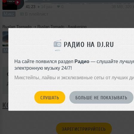
41:23
14 раз
0
38 MB, 320
Микс
В плейлист
Ruslan Tornado
➝
Ruslan Tornado - Awakening
РАДИО НА DJ.RU
46:44
13 раз
1
43 MB, 320
Микс
В плейлист
На сайте появился раздел
Радио
— слушайте лучшу
электронную музыку 24/7!
Стиль:
Rave
Микстейпы, лайвы и эксклюзивные сеты от лучших д
Добавлен: 29 мая 2011, 20:36
СЛУШАТЬ
БОЛЬШЕ НЕ ПОКАЗЫВАТЬ
КОММЕНТАРИИ
ЗАРЕГИСТРИРУЙТЕСЬ