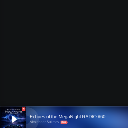
П
Echoes of the MegaNight RADIO #60
Alexander Sulimov