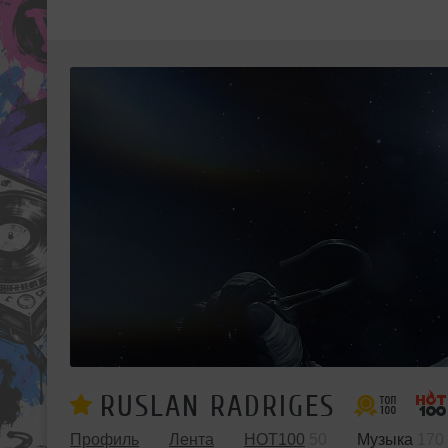
RUSLAN RADRIGES
Профиль
Лента
HOT100
50
Музыка
170