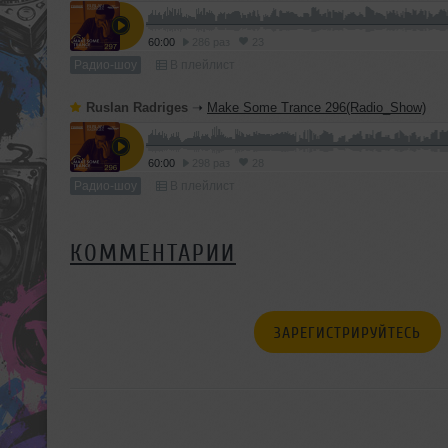
60:00
286 раз
23
Радио-шоу
В плейлист
Ruslan Radriges
➝
Make Some Trance 296(Radio_Show)
60:00
298 раз
28
Радио-шоу
В плейлист
КОММЕНТАРИИ
ЗАРЕГИСТРИРУЙТЕСЬ