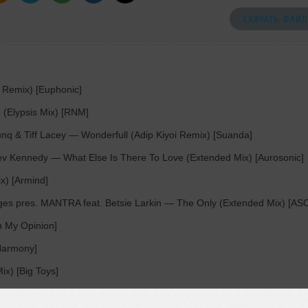
СКАЧАТЬ ФАЙЛ
Remix) [Euphonic]
(Elypsis Mix) [RNM]
q & Tiff Lacey
— Wonderfull (Adip Kiyoi Remix) [Suanda]
ev Kennedy
— What Else Is There To Love (Extended Mix) [Aurosonic]
x) [Armind]
 pres. MANTRA feat. Betsie Larkin
— The Only (Extended Mix) [AS
n My Opinion]
Harmony]
ix) [Big Toys]
Extended Mix) [Suanda]