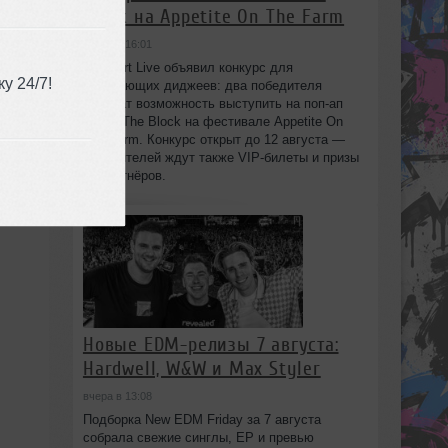
Block на Appetite On The Farm
вчера в 16:01
Beatport Live объявил конкурс для
у 24/7!
начинающих диджеев: два победителя
получат возможность выступить на поп‑ап
сцене The Block на фестивале Appetite On
The Farm. Конкурс открыт до 12 августа —
победителей ждут также VIP‑билеты и призы
от партнёров.
Новые EDM-релизы 7 августа:
Hardwell, W&W и Max Styler
вчера в 13:08
Подборка New EDM Friday за 7 августа
собрала свежие синглы, EP и превью