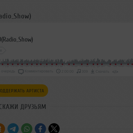
adio_Show)
(Radio_Show)
ce
 очередь
Комментировать
</>
2:00:00
309
Скачать
ОДДЕРЖАТЬ АРТИСТА
СКАЖИ ДРУЗЬЯМ