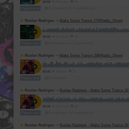
60:00
644 раза
50
Радио-шоу
В плейлист (в 2 плейлистах)
Ruslan Radriges
➝
Make Some Trance 270(Radio_Show)
60:00
444 раза
32
Радио-шоу
В плейлист (в 1 плейлисте)
Ruslan Radriges
➝
Make Some Trance 299(Radio_Show)
60:00
355 раз
24
Радио-шоу
В плейлист
Ruslan Radriges
➝
Ruslan Radriges - Make Some Trance 267(Ra
60:00
332 раза
22
Радио-шоу
В плейлист (в 1 плейлисте)
Ruslan Radriges
➝
Ruslan Radriges - Make Some Trance 297(Ra