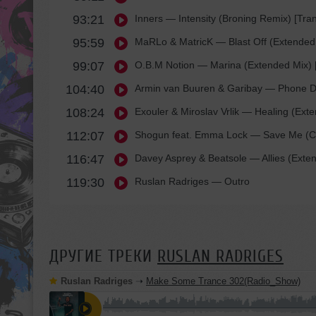
93:21
Inners
— Intensity (Broning Remix) [Tra
95:59
MaRLo & MatricK
— Blast Off (Extended 
99:07
O.B.M Notion
— Marina (Extended Mix) [
104:40
Armin van Buuren & Garibay
— Phone Do
108:24
Exouler & Miroslav Vrlik
— Healing (Exte
112:07
Shogun feat. Emma Lock
— Save Me (Ci
116:47
Davey Asprey & Beatsole
— Allies (Exte
119:30
Ruslan Radriges
— Outro
ДРУГИЕ ТРЕКИ
RUSLAN RADRIGES
Ruslan Radriges
➝
Make Some Trance 302(Radio_Show)