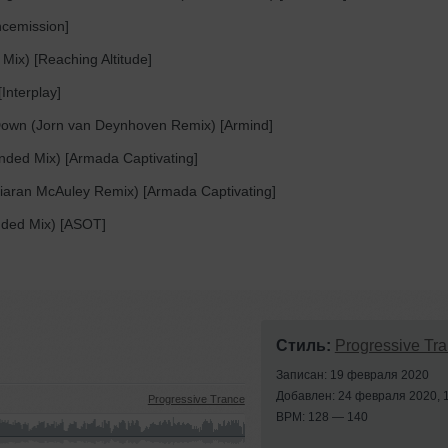
ncemission]
Mix) [Reaching Altitude]
Interplay]
wn (Jorn van Deynhoven Remix) [Armind]
nded Mix) [Armada Captivating]
aran McAuley Remix) [Armada Captivating]
nded Mix) [ASOT]
Стиль:
Progressive Tr
Записан: 19 февраля 2020
Добавлен: 24 февраля 2020, 
Progressive Trance
BPM: 128 — 140