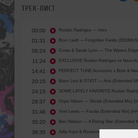
ТРЕК-ЛИСТ
00:00
Ruslan Radriges
— Intro
01:31
Bryn Liedl
— Forgotten Fields (EEEMUS 
06:24
Costa & Sarah Lynn
— The Waters Edge 
11:24
EXCLUSIVE Ruslan Radriges vs Neurofun
14:41
PERFECT TUNE Aurosonic x Bote & Ne
20:15
Maor Levi & OTIOT
— Aria (Extended Mi
24:15
SOME LATELY FAVORITE Ruslan Radriges
28:37
Orjan Nilsen
— Shriek (Extended Mix) [I
31:46
Yoel Lewis
— Fauda (Extended Mix) [in
35:20
Ben Nilsson
— A Rising Star (Extended M
38:35
Adip Kiyoi & Roxanne Emery
— Embers (