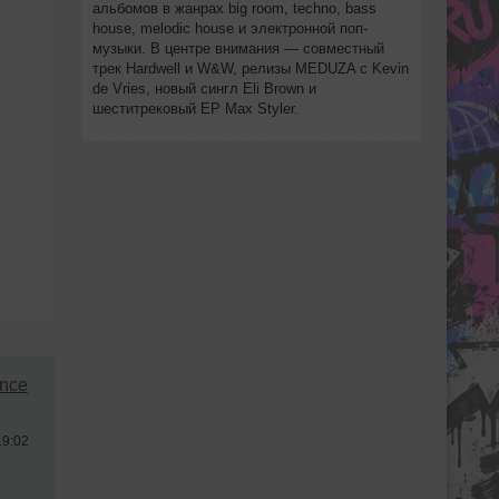
альбомов в жанрах big room, techno, bass
house, melodic house и электронной поп-
музыки. В центре внимания — совместный
трек Hardwell и W&W, релизы MEDUZA с Kevin
de Vries, новый сингл Eli Brown и
шеститрековый EP Max Styler.
ance
19:02