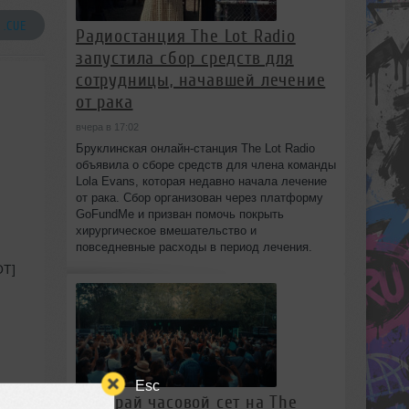
 .CUE
Радиостанция The Lot Radio
запустила сбор средств для
сотрудницы, начавшей лечение
от рака
вчера в 17:02
Бруклинская онлайн-станция The Lot Radio
объявила о сборе средств для члена команды
Lola Evans, которая недавно начала лечение
от рака. Сбор организован через платформу
GoFundMe и призван помочь покрыть
хирургическое вмешательство и
повседневные расходы в период лечения.
OT]
Esc
Выиграй часовой сет на The