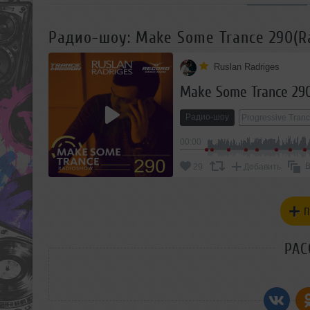
Радио-шоу: Make Some Trance 290(R
Ruslan Radriges
Make Some Trance 290
Радио-шоу
Progressive Tran
00:00
В
29
Добавить
П
РАС