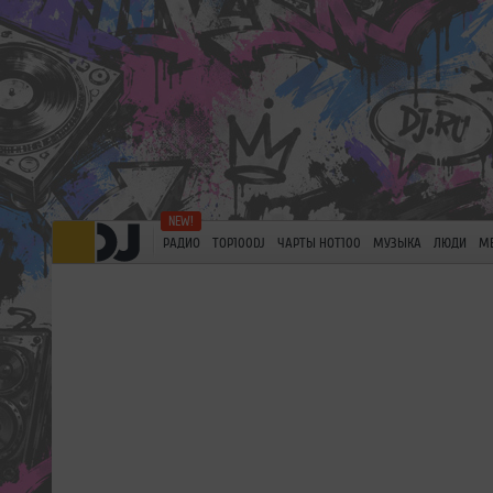
РАДИО
TOP100DJ
ЧАРТЫ HOT100
МУЗЫКА
ЛЮДИ
М