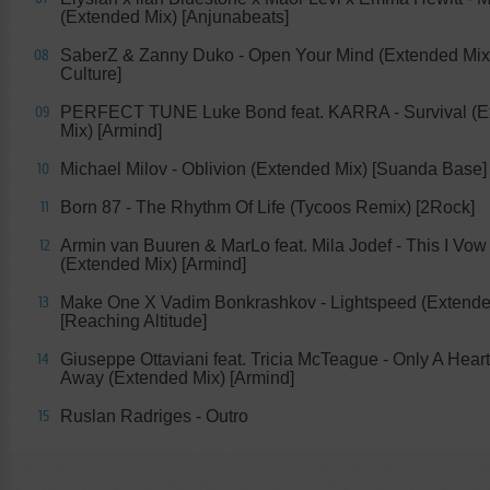
(Extended Mix) [Anjunabeats]
SaberZ & Zanny Duko - Open Your Mind (Extended Mix
08
Culture]
PERFECT TUNE Luke Bond feat. KARRA - Survival (E
09
Mix) [Armind]
Michael Milov - Oblivion (Extended Mix) [Suanda Base]
10
Born 87 - The Rhythm Of Life (Tycoos Remix) [2Rock]
11
Armin van Buuren & MarLo feat. Mila Jodef - This I Vow
12
(Extended Mix) [Armind]
Make One X Vadim Bonkrashkov - Lightspeed (Extende
13
[Reaching Altitude]
Giuseppe Ottaviani feat. Tricia McTeague - Only A Hear
14
Away (Extended Mix) [Armind]
Ruslan Radriges - Outro
15