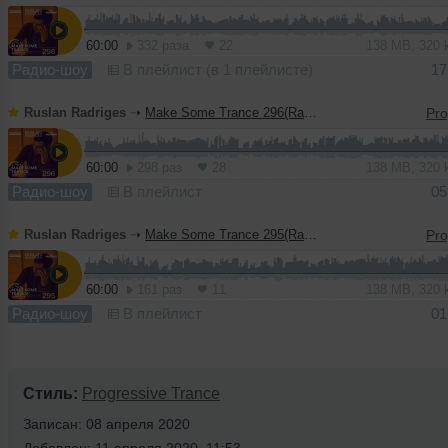
60:00
332 раза
22
138 MB, 320
Радио-шоу
В плейлист (в 1 плейлисте)
17
Ruslan Radriges
➝
Make Some Trance 296(Radio_Show)
60:00
298 раз
28
138 MB, 320
Радио-шоу
В плейлист
05
Ruslan Radriges
➝
Make Some Trance 295(Radio_Show)
60:00
161 раз
11
138 MB, 320
Радио-шоу
В плейлист
01
Стиль:
Progressive Trance
Записан: 08 апреля 2020
Добавлен: 11 апреля 2020, 11:53