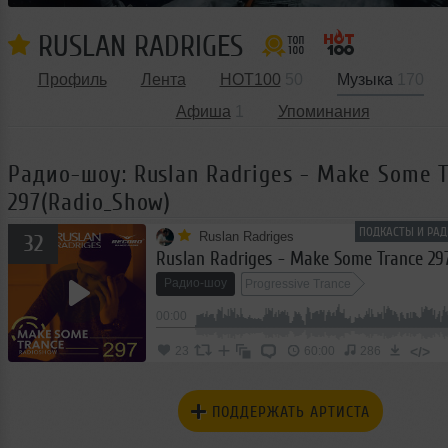
RUSLAN RADRIGES
Профиль
Лента
HOT100
50
Музыка
170
Афиша
1
Упоминания
Радио-шоу: Ruslan Radriges - Make Some 
297(Radio_Show)
ПОДКАСТЫ И РАД
Ruslan Radriges
32
Радио-шоу
Progressive Trance
00:00
</>
23
60:00
286
ПОДДЕРЖАТЬ АРТИСТА