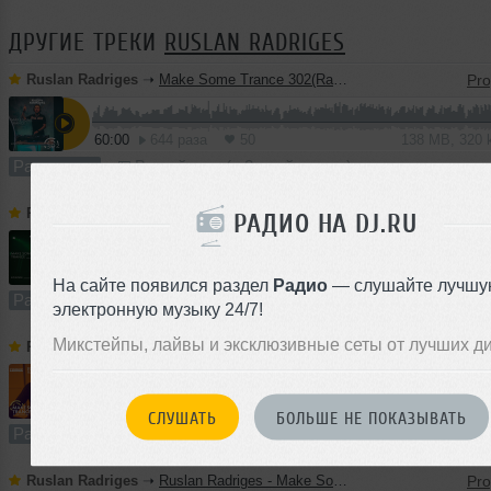
ДРУГИЕ ТРЕКИ
RUSLAN RADRIGES
Ruslan Radriges
➝
Make Some Trance 302(Radio_Show)
60:00
644 раза
50
138 MB, 320
Радио-шоу
В плейлист (в 2 плейлистах)
Ruslan Radriges
➝
Make Some Trance 270(Radio_Show)
РАДИО НА DJ.RU
60:00
444 раза
32
138 MB, 320
На сайте появился раздел
Радио
— слушайте лучшу
Радио-шоу
В плейлист (в 1 плейлисте)
электронную музыку 24/7!
Микстейпы, лайвы и эксклюзивные сеты от лучших д
Ruslan Radriges
➝
Make Some Trance 299(Radio_Show)
60:00
355 раз
24
138 MB, 320
СЛУШАТЬ
БОЛЬШЕ НЕ ПОКАЗЫВАТЬ
Радио-шоу
В плейлист
26
Ruslan Radriges
➝
Ruslan Radriges - Make Some Trance 267(Radio_Show)