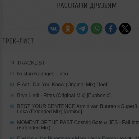
РАССКАЖИ ДРУЗЬЯМ
ТРЕК-ЛИСТ
TRACKLIST:
01
Ruslan Radriges - Intro
02
F-Act - Did You Know (Original Mix) [Joof]
03
Bryn Liedl - Rites (Original Mix) [Euphonic]
04
BEST YOUR SENTENCE Armin van Buuren x Super8 &
05
Leka (Extended Mix) [Armind]
MOMENT OF THE PAST Cosmic Gate & JES - Fall Int
06
(Extended Mix)
Elysian x ilan Bluestone x Maor Levi x Emma Hewitt - 
07