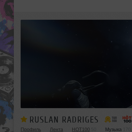
RUSLAN RADRIGES
Профиль
Лента
HOT100
50
Музыка
170