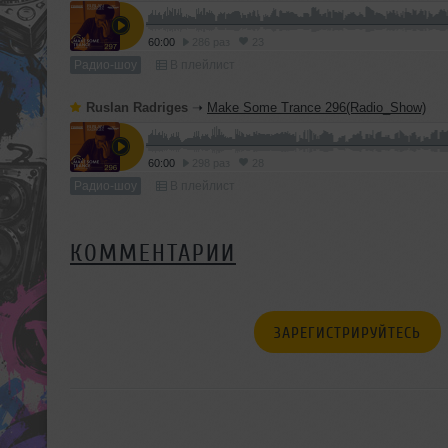
60:00
286 раз
23
Радио-шоу
В плейлист
Ruslan Radriges
➝
Make Some Trance 296(Radio_Show)
60:00
298 раз
28
Радио-шоу
В плейлист
КОММЕНТАРИИ
ЗАРЕГИСТРИРУЙТЕСЬ