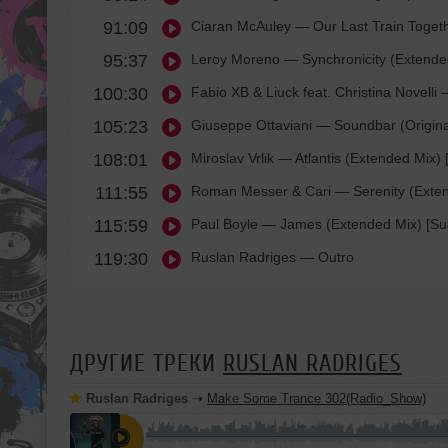
91:09
Ciaran McAuley
— Our Last Train Toget
95:37
Leroy Moreno
— Synchronicity (Extend
100:30
Fabio XB & Liuck feat. Christina Novelli
—
105:23
Giuseppe Ottaviani
— Soundbar (Original
108:01
Miroslav Vrlik
— Atlantis (Extended Mix) [
111:55
Roman Messer & Cari
— Serenity (Exte
115:59
Paul Boyle
— James (Extended Mix) [Su
119:30
Ruslan Radriges
— Outro
ДРУГИЕ ТРЕКИ
RUSLAN RADRIGES
Ruslan Radriges
➝
Make Some Trance 302(Radio_Show)