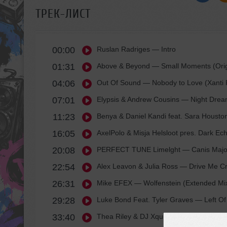
ТРЕК-ЛИСТ
00:00
Ruslan Radriges
— Intro
01:31
Above & Beyond
— Small Moments (Origi
04:06
Out Of Sound
— Nobody to Love (Xanti 
07:01
Elypsis & Andrew Cousins
— Night Dream
11:23
Benya & Daniel Kandi feat. Sara Housto
16:05
AxelPolo & Misja Helsloot pres. Dark Ec
20:08
PERFECT TUNE Limelght
— Canis Major
22:54
Alex Leavon & Julia Ross
— Drive Me Cr
26:31
Mike EFEX
— Wolfenstein (Extended Mix
29:28
Luke Bond Feat. Tyler Graves
— Left Of
33:40
Thea Riley & DJ Xquizit
— Shoulder Of O