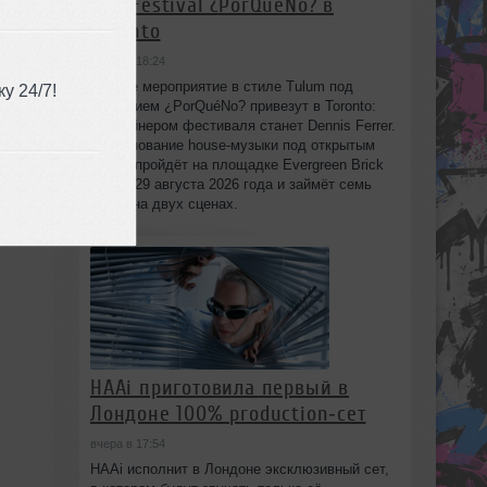
Day Festival ¿PorQuéNo? в
Toronto
вчера в 18:24
Днёвое мероприятие в стиле Tulum под
у 24/7!
названием ¿PorQuéNo? привезут в Toronto:
хедлайнером фестиваля станет Dennis Ferrer.
Празднование house-музыки под открытым
небом пройдёт на площадке Evergreen Brick
Works 29 августа 2026 года и займёт семь
часов на двух сценах.
HAAi приготовила первый в
Лондоне 100% production‑сет
вчера в 17:54
HAAi исполнит в Лондоне эксклюзивный сет,