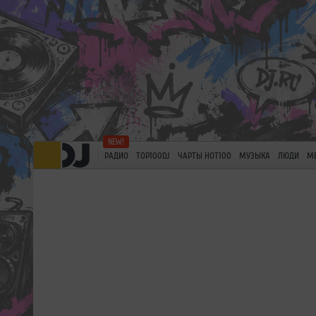
РАДИО
TOP100DJ
ЧАРТЫ HOT100
МУЗЫКА
ЛЮДИ
М