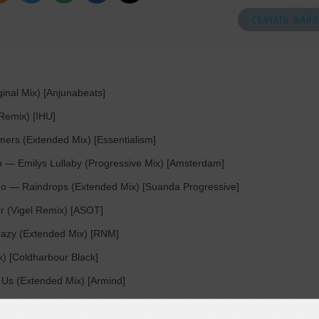
СКАЧАТЬ ФАЙЛ
nal Mix) [Anjunabeats]
Remix) [IHU]
ers (Extended Mix) [Essentialism]
n
— Emilys Lullaby (Progressive Mix) [Amsterdam]
ho
— Raindrops (Extended Mix) [Suanda Progressive]
 (Vigel Remix) [ASOT]
azy (Extended Mix) [RNM]
) [Coldharbour Black]
 Us (Extended Mix) [Armind]
ur Town (Extended Mix) [Arkham]