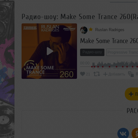
Радио-шоу: Make Some Trance 260(R
Ruslan Radriges
Make Some Trance 260
Радио-шоу
Progressive Tran
00:00
В
21
Добавить
П
РАС