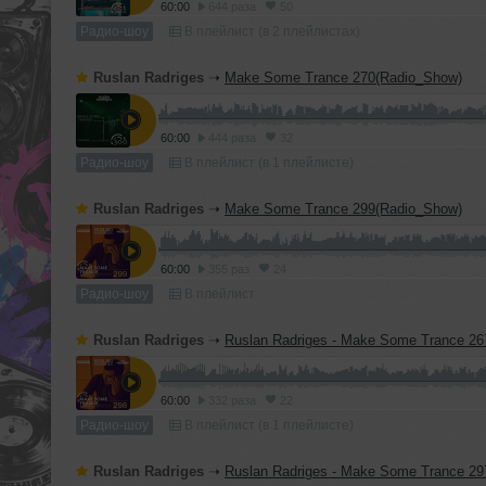
60:00
644 раза
50
Радио-шоу
В плейлист (в 2 плейлистах)
Ruslan Radriges
➝
Make Some Trance 270(Radio_Show)
60:00
444 раза
32
Радио-шоу
В плейлист (в 1 плейлисте)
Ruslan Radriges
➝
Make Some Trance 299(Radio_Show)
60:00
355 раз
24
Радио-шоу
В плейлист
Ruslan Radriges
➝
Ruslan Radriges - Make Some Trance 267(Ra
60:00
332 раза
22
Радио-шоу
В плейлист (в 1 плейлисте)
Ruslan Radriges
➝
Ruslan Radriges - Make Some Trance 297(Ra