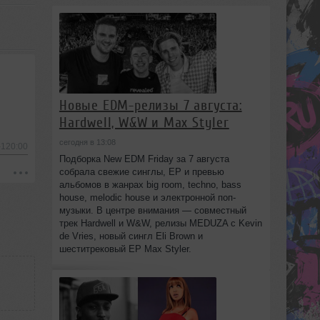
Новые EDM-релизы 7 августа:
Hardwell, W&W и Max Styler
сегодня в 13:08
-120:00
Подборка New EDM Friday за 7 августа
собрала свежие синглы, EP и превью
альбомов в жанрах big room, techno, bass
house, melodic house и электронной поп-
музыки. В центре внимания — совместный
трек Hardwell и W&W, релизы MEDUZA с Kevin
de Vries, новый сингл Eli Brown и
шеститрековый EP Max Styler.