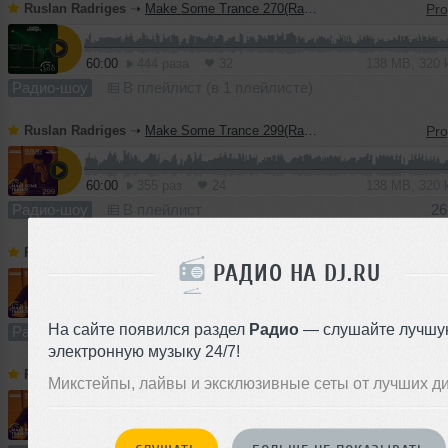
Ruslan Radriges
➝
Make Some Trance 270(Radio_Show)
60:00
444 раза
32
138 MB, 320
Радио-шоу
В плейлист (в 1 плейлисте)
Ruslan Radriges
➝
Make Some Trance 299(Radio_Show)
60:00
355 раз
24
138 MB, 320
Радио-шоу
В плейлист
26
Ruslan Radriges
➝
Ruslan Radriges - Make Some Trance 267(Radio_Show)
РАДИО НА DJ.RU
60:00
332 раза
22
138 MB, 320
На сайте появился раздел
Радио
— слушайте лучшу
Радио-шоу
В плейлист (в 1 плейлисте)
17
электронную музыку 24/7!
Ruslan Radriges
➝
Ruslan Radriges - Make Some Trance 297(Radio_Show)
Микстейпы, лайвы и эксклюзивные сеты от лучших д
60:00
286 раз
23
138 MB, 320