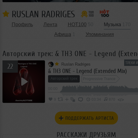
RUSLAN RADRIGES
Профиль
Лента
HOT100
50
Музыка
170
Афиша
1
Упоминания
Авторский трек: & THЗ ONE - Legend (Exten
ТРЕКИ 
Ruslan Radriges
22
& THЗ ONE - Legend (Extended Mix)
Авторский трек
Progressive Trance
00:00
</>
9
03:34
870
ПОДДЕРЖАТЬ АРТИСТА
РАССКАЖИ ДРУЗЬЯМ