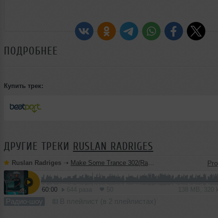
ПОДРОБНЕЕ
Купить трек:
ДРУГИЕ ТРЕКИ
RUSLAN RADRIGES
Ruslan Radriges
➝
Make Some Trance 302(Radio_Show)
60:00
644 раза
50
138 MB, 320
Радио-шоу
В плейлист (в 2 плейлистах)