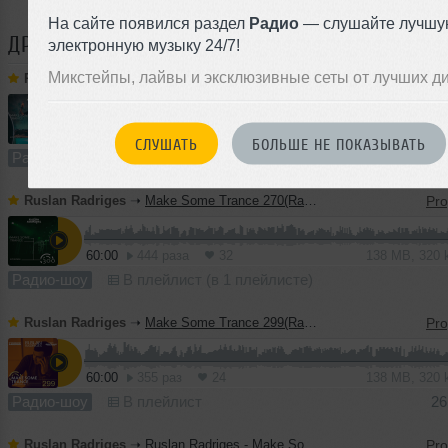
На сайте появился раздел
Радио
— слушайте лучшу
ДРУГИЕ ТРЕКИ
RUSLAN RADRIGES
электронную музыку 24/7!
Микстейпы, лайвы и эксклюзивные сеты от лучших д
Ruslan Radriges
➝
Make Some Trance 302(Radio_Show)
60:00
644 раза
50
138 MB, 320
СЛУШАТЬ
БОЛЬШЕ НЕ ПОКАЗЫВАТЬ
Радио-шоу
В плейлист (в 2 плейлистах)
Ruslan Radriges
➝
Make Some Trance 270(Radio_Show)
60:00
444 раза
32
138 MB, 320
Радио-шоу
В плейлист (в 1 плейлисте)
Ruslan Radriges
➝
Make Some Trance 299(Radio_Show)
60:00
355 раз
24
138 MB, 320
Радио-шоу
В плейлист
26
Ruslan Radriges
➝
Ruslan Radriges - Make Some Trance 267(Radio_Show)