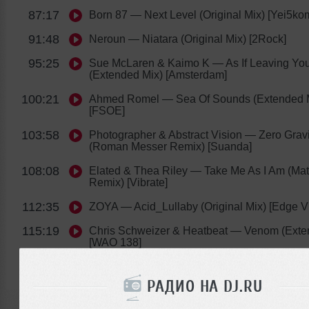
87:17
Born 87
— Next Level (Original Mix) [Yei5ko
91:48
Neroun
— Niatara (Original Mix) [2Rock]
95:25
Sue McLaren & Kaimo K
— As If Leaving You
(Extended Mix) [Amsterdam]
100:21
Ahmed Romel
— Sea Of Sounds (Extended 
[FSOE]
103:58
Photographer & Abstract Vision
— Zero Gravi
(Roman Messer Remix) [Suanda]
108:08
Elated & Thea Riley
— Take Me As I Am (Mat
Remix) [Vibrate]
112:35
ZOYA
— Acid_Lullaby (Original Mix) [Edge V
115:19
Chris Schweizer & Heatbeat
— Venom (Exten
[WAO 138]
119:30
Ruslan Radriges
— Outro
РАДИО НА DJ.RU