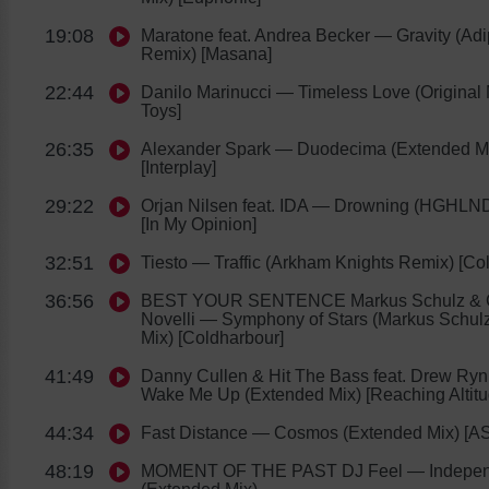
19:08
Maratone feat. Andrea Becker
— Gravity (Adi
Remix) [Masana]
22:44
Danilo Marinucci
— Timeless Love (Original 
Toys]
26:35
Alexander Spark
— Duodecima (Extended M
[Interplay]
29:22
Orjan Nilsen feat. IDA
— Drowning (HGHLND
[In My Opinion]
32:51
Tiesto
— Traffic (Arkham Knights Remix) [Co
36:56
BEST YOUR SENTENCE Markus Schulz & C
Novelli
— Symphony of Stars (Markus Schulz
Mix) [Coldharbour]
41:49
Danny Cullen & Hit The Bass feat. Drew Ryn
Wake Me Up (Extended Mix) [Reaching Altitu
44:34
Fast Distance
— Cosmos (Extended Mix) [A
48:19
MOMENT OF THE PAST DJ Feel
— Indepe