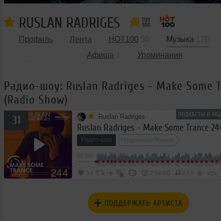
RUSLAN RADRIGES
Профиль
Лента
HOT100
50
Музыка
170
Афиша
1
Упоминания
Радио-шоу: Ruslan Radriges - Make Some T
(Radio Show)
ПОДКАСТЫ И РАД
Ruslan Radriges
31
Радио-шоу
Progressive Trance
00:00
</>
14
2:00:00
243
ПОДДЕРЖАТЬ АРТИСТА