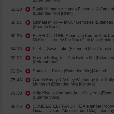
(Extended Mix)
52:28
Patrik Humann & Hanna Finsen
— A Cage of
(Extended Mix) [RNM]
56:51
Michael Milov
— In Our Memories (Extended 
[Suanda Base]
60:35
PERFECT TUNE Armin van Buuren feat. Bo
McKee
— Lonely For You (Club Mix) [Armind
64:38
Feel
— Swan Lake (Extended Mix) [Trancemi
69:02
Hazem Beltagui
— You Before Me (Extended
[Coldharbour]
72:54
Somna
— Razor (Extended Mix) [Armind]
75:48
Gareth Emery & Ashley Wallbridge feat. Pol
Lionheart (Extended Mix) [Garuda]
79:30
Adip Kiyoi & Andromeda
— Only You (Extend
[Suanda Voice]
83:16
SOME LATELY FAVORITE Alexander Popov 
Gioia
— Disarm Me (Extended Mix) [Interplay