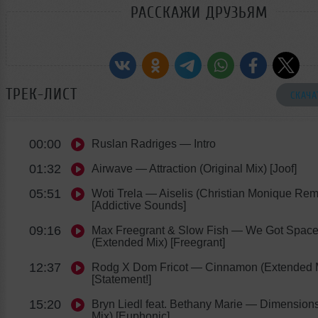
РАССКАЖИ ДРУЗЬЯМ
ТРЕК-ЛИСТ
СКАЧА
00:00
Ruslan Radriges
— Intro
01:32
Airwave
— Attraction (Original Mix) [Joof]
05:51
Woti Trela
— Aiselis (Christian Monique Rem
[Addictive Sounds]
09:16
Max Freegrant & Slow Fish
— We Got Spac
(Extended Mix) [Freegrant]
12:37
Rodg X Dom Fricot
— Cinnamon (Extended 
[Statement!]
15:20
Bryn Liedl feat. Bethany Marie
— Dimensions 
Mix) [Euphonic]