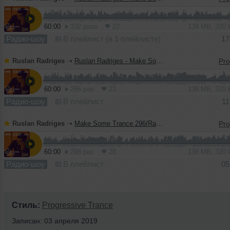
60:00
332 раза
22
138 MB, 320
Радио-шоу
В плейлист (в 1 плейлисте)
17
Ruslan Radriges
➝
Ruslan Radriges - Make Some Trance 297(Radio_Show)
60:00
286 раз
23
138 MB, 320
Радио-шоу
В плейлист
11
Ruslan Radriges
➝
Make Some Trance 296(Radio_Show)
60:00
298 раз
28
138 MB, 320
Радио-шоу
В плейлист
05
Стиль:
Progressive Trance
Записан: 03 апреля 2019