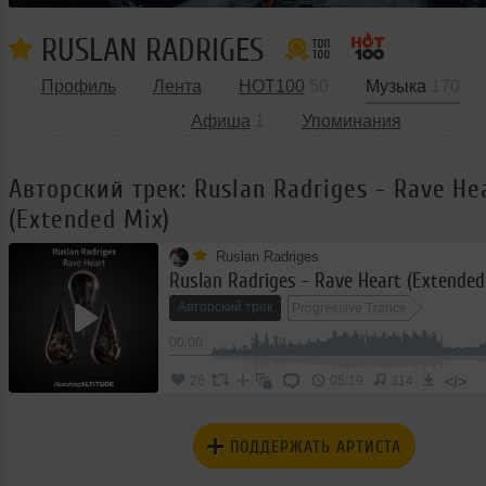
RUSLAN RADRIGES
Профиль
Лента
HOT100
50
Музыка
170
Афиша
1
Упоминания
Авторский трек: Ruslan Radriges - Rave He
(Extended Mix)
Ruslan Radriges
Ruslan Radriges - Rave Heart (Extended
Авторский трек
Progressive Trance
00:00
</>
26
05:19
314
ПОДДЕРЖАТЬ АРТИСТА