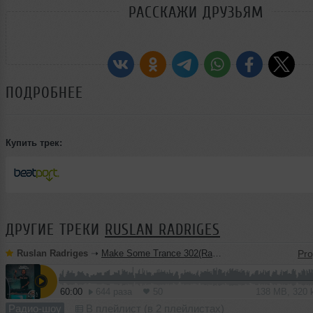
РАССКАЖИ ДРУЗЬЯМ
ПОДРОБНЕЕ
Купить трек:
ДРУГИЕ ТРЕКИ
RUSLAN RADRIGES
Ruslan Radriges
➝
Make Some Trance 302(Radio_Show)
60:00
644 раза
50
138 MB, 320
Радио-шоу
В плейлист (в 2 плейлистах)