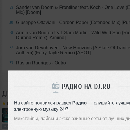
Sander van Doorn & Frontliner feat. Koch - One Love (
29
Mix) [Doorn]
Giuseppe Ottaviani - Carbon Paper (Extended Mix) [Pur
30
Armin van Buuren feat. Sam Martin - Wild Wild Son (Ri
31
Durand Remix) [Armind]
Jorn van Deynhoven - New Horizons (A State Of Tranc
32
Anthem) (Ferry Tayle Remix) [ASOT]
Ruslan Radriges - Outro
33
РАДИО НА DJ.RU
ДРУГИЕ ТРЕКИ
RUSLAN RADRIGES
На сайте появился раздел
Радио
— слушайте лучшу
Ruslan Radriges
➝
Make Some Trance 302(Radio_Show)
электронную музыку 24/7!
Микстейпы, лайвы и эксклюзивные сеты от лучших д
60:00
644 раза
50
138 MB, 320
Радио-шоу
В плейлист (в 2 плейлистах)