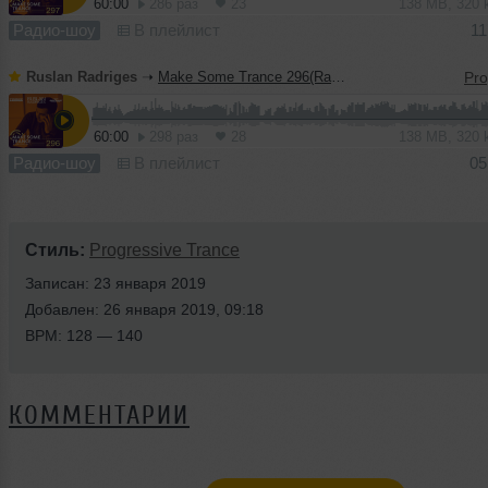
60:00
286 раз
23
138 MB, 320
Радио-шоу
В плейлист
11
Ruslan Radriges
➝
Make Some Trance 296(Radio_Show)
60:00
298 раз
28
138 MB, 320
Радио-шоу
В плейлист
05
Стиль:
Progressive Trance
Записан: 23 января 2019
Добавлен: 26 января 2019, 09:18
BPM: 128 — 140
КОММЕНТАРИИ