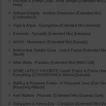
ReOrder & Emma Chatt - Alive Tonight (Extended Mix) 
18
Hole]
Arkham Knights - Another Dimension (Extended Mix)
19
[Coldharbour]
Vigel & Aryue - Guangzhou (Extended Mix) [Armind]
20
Eximinds - Samadhi (Extended Mix) [Interplay]
21
NASH - Momentum (Extended Mix) [Garuda]
22
Bobina feat. Natalie Gioia - Lost & Found (Extended Mi
23
Muzik]
Allen Watts - Paradox (Extended Mix) [WAO 138]
24
SOME LATELY FAVORITE Gareth Emery & Emma Hewit
25
Everything (STANDERWICK Remix) [Garuda]
MaRLo & Roxanne Emery - A Thousand Seas (Dan Sto
26
[Reaching Altitude]
Axel Walters - Phanatic (Extended Mix) [Suanda Dark]
27
Stargazers & Fenna Day - Crystalize (Extended Mix) [
28