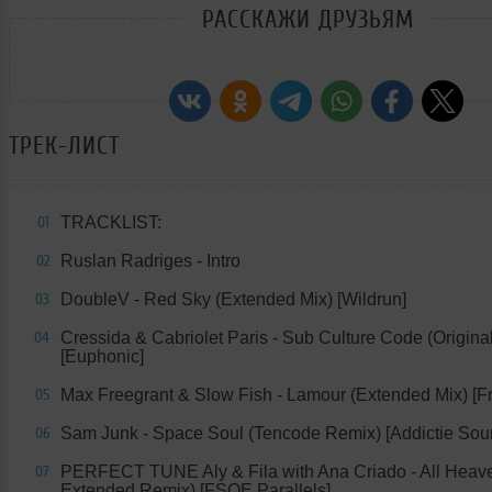
РАССКАЖИ ДРУЗЬЯМ
ТРЕК-ЛИСТ
TRACKLIST:
01
Ruslan Radriges - Intro
02
DoubleV - Red Sky (Extended Mix) [Wildrun]
03
Cressida & Cabriolet Paris - Sub Culture Code (Origina
04
[Euphonic]
Max Freegrant & Slow Fish - Lamour (Extended Mix) [Fr
05
Sam Junk - Space Soul (Tencode Remix) [Addictie Sou
06
PERFECT TUNE Aly & Fila with Ana Criado - All Heave
07
Extended Remix) [FSOE Parallels]