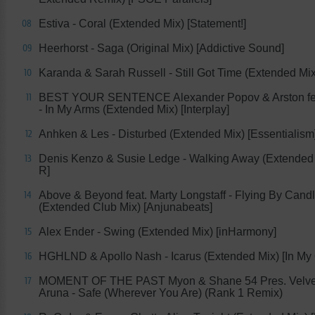
Estiva - Coral (Extended Mix) [Statement!]
08
Heerhorst - Saga (Original Mix) [Addictive Sound]
09
Karanda & Sarah Russell - Still Got Time (Extended Mi
10
BEST YOUR SENTENCE Alexander Popov & Arston fe
11
- In My Arms (Extended Mix) [Interplay]
Anhken & Les - Disturbed (Extended Mix) [Essentialism
12
Denis Kenzo & Susie Ledge - Walking Away (Extended 
13
R]
Above & Beyond feat. Marty Longstaff - Flying By Candl
14
(Extended Club Mix) [Anjunabeats]
Alex Ender - Swing (Extended Mix) [inHarmony]
15
HGHLND & Apollo Nash - Icarus (Extended Mix) [In My 
16
MOMENT OF THE PAST Myon & Shane 54 Pres. Velvet
17
Aruna - Safe (Wherever You Are) (Rank 1 Remix)