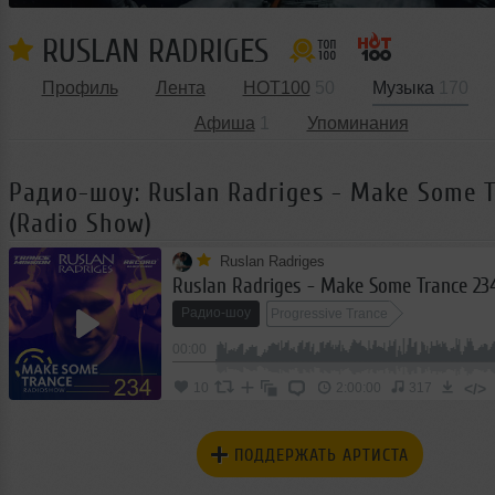
RUSLAN RADRIGES
Профиль
Лента
HOT100
50
Музыка
170
Афиша
1
Упоминания
Радио-шоу: Ruslan Radriges - Make Some T
(Radio Show)
Ruslan Radriges
Радио-шоу
Progressive Trance
00:00
</>
10
2:00:00
317
ПОДДЕРЖАТЬ АРТИСТА