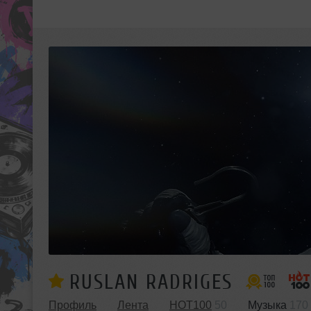
RUSLAN RADRIGES
Профиль
Лента
HOT100
50
Музыка
170