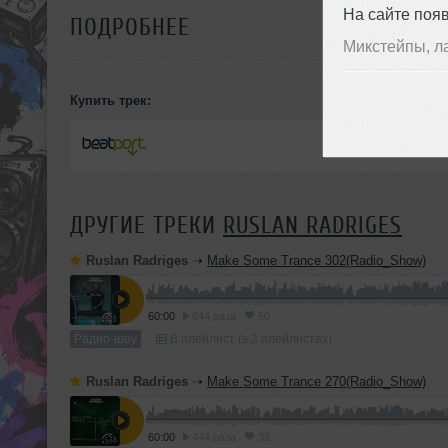
На сайте поя
ПОДРОБНЕЕ
Микстейпы, л
Купить трек:
ДРУГИЕ ТРЕКИ
RUSLAN RADRIGES
Ruslan Radriges
➝
Make Some Trance 302(Radio_Show)
60:00
644 раза
50
Радио-шоу
В плейлист (в 2 плейлистах)
Ruslan Radriges
➝
Make Some Trance 270(Radio_Show)
60:00
444 раза
32