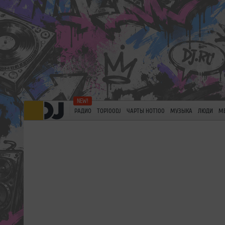
РАДИО
TOP100DJ
ЧАРТЫ HOT100
МУЗЫКА
ЛЮДИ
М