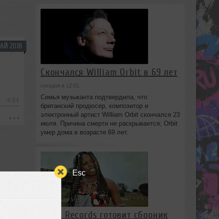
АЙ 2018
Скончался William Orbit в 69 лет
сегодня в 12:01
Семья музыканта подтвердила, что
-6:24
британский продюсер, композитор и
электронный артист William Orbit скончался 23
июля. Причина смерти не раскрывается; Orbit
умер дома в возрасте 69 лет.
Esc
Strut Records готовит сборник