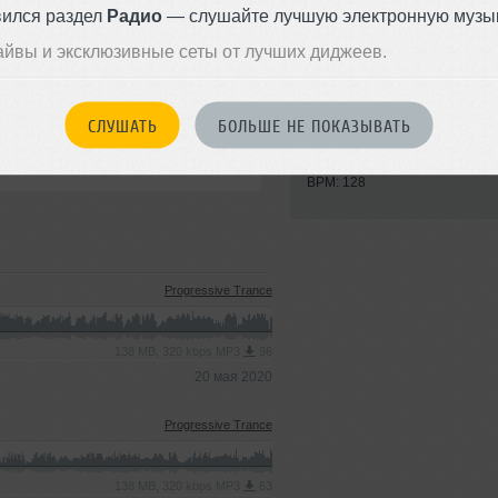
вился раздел
Радио
— слушайте лучшую электронную музык
айвы и эксклюзивные сеты от лучших диджеев.
Стиль:
Progressive Tr
СЛУШАТЬ
БОЛЬШЕ НЕ ПОКАЗЫВАТЬ
Записан: 30 апреля 2018
Добавлен: 13 мая 2018, 22:31
BPM: 128
Progressive Trance
138 MB, 320 kbps MP3
96
20 мая 2020
Progressive Trance
138 MB, 320 kbps MP3
63