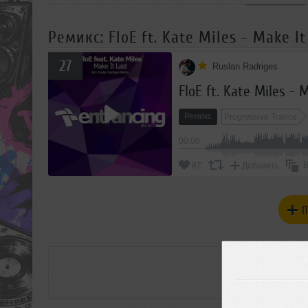
Ремикс: FloE ft. Kate Miles - Make It
27
Ruslan Radriges
FloE ft. Kate Miles - 
Ремикс
Progressive Trance
00:00
В
87
Добавить
П
РАС