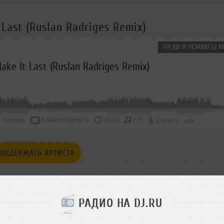
 Last (Ruslan Radriges Remix)
ТРЕКИ И РЕМИКСЫ М
Make It Last (Ruslan Radriges Remix)
 очередь
Комментировать
</>
06:24
775
Скачать
ОДДЕРЖАТЬ АРТИСТА
СКАЖИ ДРУЗЬЯМ
РАДИО НА DJ.RU