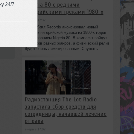
Nigeria 80 с редкими
у 24/7!
нигерийскими треками 1980-х
вчера в 17:32
Лейбл Strut Records анонсировал новый
ance
сборник нигерийской музыки из 1980-х годов
под названием Nigeria 80. В комплект войдут
13 треков разных жанров, а физический релиз
будет очень лимитированным. Слушать.
Радиостанция The Lot Radio
запустила сбор средств для
сотрудницы, начавшей лечение
от рака
вчера в 17:02