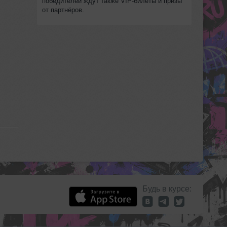
победителей ждут также VIP‑билеты и призы
от партнёров.
Будь в курсе: