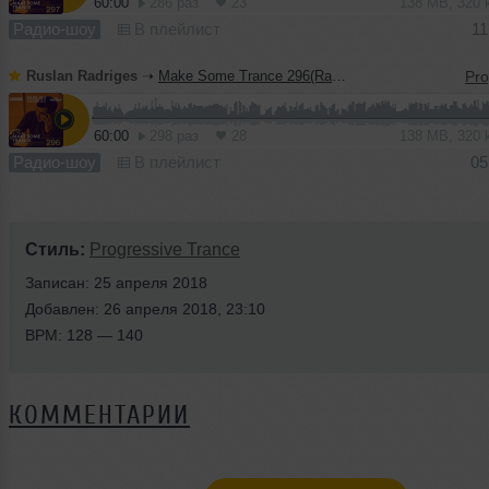
60:00
286 раз
23
138 MB, 320
Радио-шоу
В плейлист
11
Ruslan Radriges
➝
Make Some Trance 296(Radio_Show)
60:00
298 раз
28
138 MB, 320
Радио-шоу
В плейлист
05
Стиль:
Progressive Trance
Записан: 25 апреля 2018
Добавлен: 26 апреля 2018, 23:10
BPM: 128 — 140
КОММЕНТАРИИ