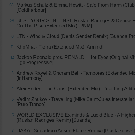
Markus Schulz & Emma Hewitt - Safe From Harm (Club
08
[Coldharbour]
BEST YOUR SENTENSE Ruslan Radriges & Denise Ri
09
On The Rise (Extended Mix) [RNM]
LTN - Wind & Cloud (Denis Sender Remix) [Suanda Pro
10
KhoMha - Tierra (Extended Mix) [Armind]
11
Jackob Roenald pres. RENALD - Her Eyes (Original Mix
12
Ego Progressive]
Andrew Rayel & Graham Bell - Tambores (Extended Mi
13
[InHarmony]
Alex Ender - The Ghost (Extended Mix) [Reaching Altit
14
Vadim Zhukov - Travelling (Mike Saint-Jules Interstellar
15
[Pure Trance]
WORLD EXCLUSIVE Eximinds & Lucid Blue - A Highe
16
(Ruslan Radriges Remix) [Suanda]
HAKA - Squadron (Arisen Flame Remix) [Black Sunset]
17