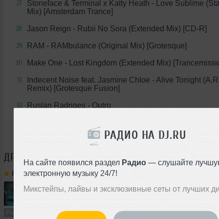
Stoneface & Terminal x Katty Heath - Love Sublime (St
27
Mix) [Amsterdam Trance]
Jason Reign - Rubii No Sora (Extended Mix) [CD-R]
28
RAM - RAMbulance (Original Mix) [Grotesque]
29
Make One - Lost Kingdom (Extended Mix) [Trancemissi
30
Indecent Noise feat. Jasmine Chloe - Alive Tonight (A.R.
31
Remix) [Grotesque Fusion]
Ruslan Radriges - Outro
32
РАДИО НА DJ.RU
ДРУГИЕ ТРЕКИ
RUSLAN RADRIGES
На сайте появился раздел
Радио
— слушайте лучшу
электронную музыку 24/7!
Ruslan Radriges
➝
Make Some Trance 302(Radio_Show)
Микстейпы, лайвы и эксклюзивные сеты от лучших д
60:00
644 раза
50
138 MB, 320
Радио-шоу
В плейлист (в 2 плейлистах)