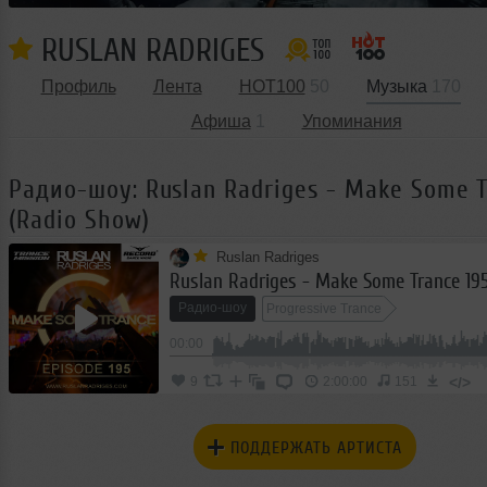
RUSLAN RADRIGES
Профиль
Лента
HOT100
50
Музыка
170
Афиша
1
Упоминания
Радио-шоу: Ruslan Radriges - Make Some T
(Radio Show)
Ruslan Radriges
Радио-шоу
Progressive Trance
00:00
</>
9
2:00:00
151
ПОДДЕРЖАТЬ АРТИСТА