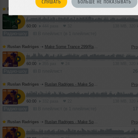
СЛУШАТЬ
БОЛЬШЕ НЕ ПОКАЗЫВАТЬ
Ruslan Radriges
➝
Make Some Trance 270(Radio_Show)
60:00
444 раза
32
138 MB, 320
Радио-шоу
В плейлист (в 1 плейлисте)
Ruslan Radriges
➝
Make Some Trance 299(Radio_Show)
60:00
355 раз
24
138 MB, 320
Радио-шоу
В плейлист
26
Ruslan Radriges
➝
Ruslan Radriges - Make Some Trance 267(Radio_Show)
60:00
332 раза
22
138 MB, 320
Радио-шоу
В плейлист (в 1 плейлисте)
17
Ruslan Radriges
➝
Ruslan Radriges - Make Some Trance 297(Radio_Show)