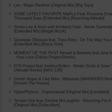
Les - Magic Realism (Original Mix) [Big Toys]
18
SOME LATELY FAVORITE MaRLo Feat. Roxanne Emer
19
Thousand Seas (Extended Mix) [Reaching Altitude]
Simon Lee & Alvin with Kimberly Hale - Never Surrende
20
(Extended Mix) [Magik Muzik]
Giuseppe Ottaviani feat. Thea Riley - On The Way You
21
(Extended Mix) [Black Hole]
MOMENT OF THE PAST Aknael & Bekeela feat Jane 
22
- Your Love (Dallaz Project Remix)
DT8 Project feat. Andrea Britton - Winter (Solis & Sean 
23
Ultimate Remix) [WAO 138]
Dimitri Vegas & Like Mike - Wakanda (WARRIORS Rem
24
[Smash The House]
HyperPhysics - Supernatural (Original Mix) [Levitated]
25
Temple One feat. Deirdre McLaughlin - Reaching For 
26
(Original Mix) [Subculture]