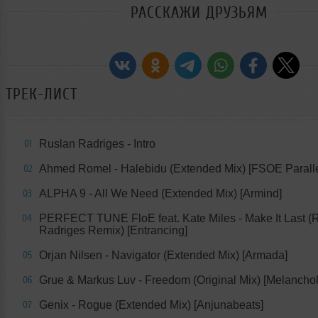
РАССКАЖИ ДРУЗЬЯМ
ТРЕК-ЛИСТ
Ruslan Radriges - Intro
01
Ahmed Romel - Halebidu (Extended Mix) [FSOE Paralle
02
ALPHA 9 - All We Need (Extended Mix) [Armind]
03
PERFECT TUNE FloE feat. Kate Miles - Make It Last (
04
Radriges Remix) [Entrancing]
Orjan Nilsen - Navigator (Extended Mix) [Armada]
05
Grue & Markus Luv - Freedom (Original Mix) [Melanchol
06
Genix - Rogue (Extended Mix) [Anjunabeats]
07