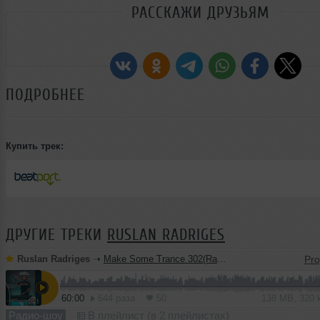
РАССКАЖИ ДРУЗЬЯМ
ПОДРОБНЕЕ
Купить трек:
ДРУГИЕ ТРЕКИ
RUSLAN RADRIGES
Ruslan Radriges
➝
Make Some Trance 302(Radio_Show)
60:00
644 раза
50
138 MB, 320
Радио-шоу
В плейлист (в 2 плейлистах)