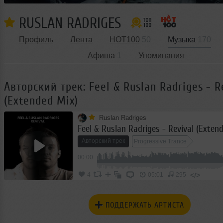
RUSLAN RADRIGES
Профиль
Лента
HOT100
50
Музыка
170
Афиша
1
Упоминания
Авторский трек: Feel & Ruslan Radriges - R
(Extended Mix)
Ruslan Radriges
Feel & Ruslan Radriges - Revival (Exten
Авторский трек
Progressive Trance
00:00
</>
4
05:01
295
ПОДДЕРЖАТЬ АРТИСТА