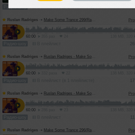
Радио-шоу
В плейлист (в 1 плейлисте)
Ruslan Radriges
➝
Make Some Trance 299(Radio_Show)
60:00
355 раз
24
138 MB, 320
Радио-шоу
В плейлист
26
Ruslan Radriges
➝
Ruslan Radriges - Make Some Trance 267(Radio_Show)
60:00
332 раза
22
138 MB, 320
Радио-шоу
В плейлист (в 1 плейлисте)
17
Ruslan Radriges
➝
Ruslan Radriges - Make Some Trance 297(Radio_Show)
60:00
286 раз
23
138 MB, 320
Радио-шоу
В плейлист
11
Ruslan Radriges
➝
Make Some Trance 296(Radio_Show)