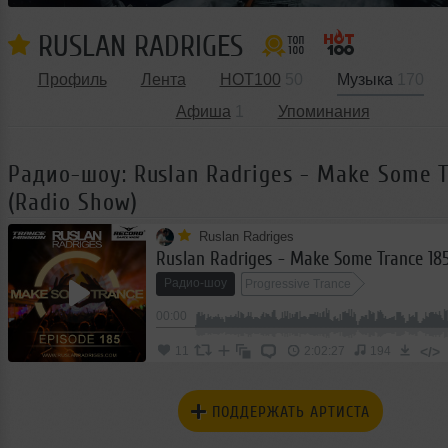
RUSLAN RADRIGES
Профиль
Лента
HOT100
50
Музыка
170
Афиша
1
Упоминания
Радио-шоу: Ruslan Radriges - Make Some T
(Radio Show)
Ruslan Radriges
Радио-шоу
Progressive Trance
00:00
</>
11
2:02:27
194
ПОДДЕРЖАТЬ АРТИСТА