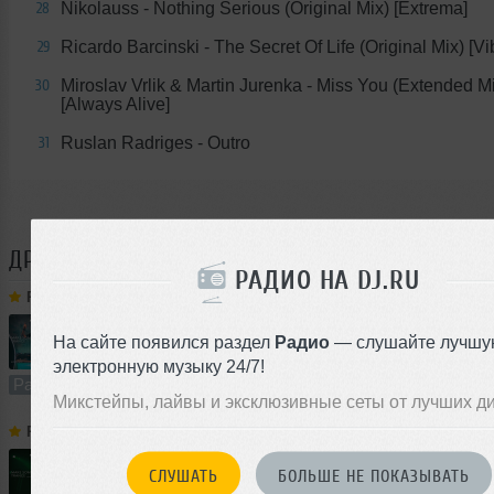
Nikolauss - Nothing Serious (Original Mix) [Extrema]
28
Ricardo Barcinski - The Secret Of Life (Original Mix) [Vi
29
Miroslav Vrlik & Martin Jurenka - Miss You (Extended M
30
[Always Alive]
Ruslan Radriges - Outro
31
ДРУГИЕ ТРЕКИ
RUSLAN RADRIGES
РАДИО НА DJ.RU
Ruslan Radriges
➝
Make Some Trance 302(Radio_Show)
На сайте появился раздел
Радио
— слушайте лучшу
60:00
644 раза
50
138 MB, 320
электронную музыку 24/7!
Радио-шоу
В плейлист (в 2 плейлистах)
Микстейпы, лайвы и эксклюзивные сеты от лучших д
Ruslan Radriges
➝
Make Some Trance 270(Radio_Show)
СЛУШАТЬ
БОЛЬШЕ НЕ ПОКАЗЫВАТЬ
60:00
444 раза
32
138 MB, 320