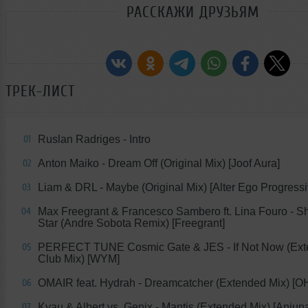
РАССКАЖИ ДРУЗЬЯМ
ТРЕК-ЛИСТ
Ruslan Radriges - Intro
01
Anton Maiko - Dream Off (Original Mix) [Joof Aura]
02
Liam & DRL - Maybe (Original Mix) [Alter Ego Progressi
03
Max Freegrant & Francesco Sambero ft. Lina Fouro - S
04
Star (Andre Sobota Remix) [Freegrant]
PERFECT TUNE Cosmic Gate & JES - If Not Now (Ex
05
Club Mix) [WYM]
OMAIR feat. Hydrah - Dreamcatcher (Extended Mix) [O
06
Kyau & Albert vs. Genix - Mantis (Extended Mix) [Anjun
07