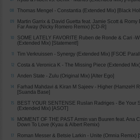
Thomas Mengel - Constantia (Extended Mix) [Black Hol
08
Martin Garrix & David Guetta feat. Jamie Scott & Romy 
09
Far Away (Nicky Romero Remix) [CD-R]
SOME LATELY FAVORITE Ruben de Ronde & Cari -Whe
10
(Extended Mix) [Statement!]
Tim Verkruissen - Synergy (Extended Mix) [FSOE Parall
11
Costa & Veronica K - The Missing Piece (Extended Mix
12
Anden State - Zulu (Original Mix) [Alter Ego]
13
Farhad Mahdavi & Kiran M Sajeev - Higher (HamzeH R
14
[Suanda Base]
BEST YOUR SENTENSE Ruslan Radriges - Be Your 
15
(Extended Mix) [ASOT]
MOMENT OF THE PAST Armin van Buuren feat. Ana Cr
16
Down To Love (Kyau & Albert Remix)
Roman Messer & Betsie Larkin - Unite (Omnia Remix) 
17