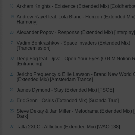
Arkham Knights - Existence (Extended Mix) [Coldharbo
18
Andrew Rayel feat. Lola Blanc - Horizon (Extended Mix)
19
Harmony]
Alexander Popov - Response (Extended Mix) [Interplay]
20
Vadim Bonkrashkov - Space Invaders (Extended Mix)
21
[Trancemission]
Deep Fog feat. Djiva - Open Your Eyes (O.B.M Notion 
22
[Entrancing]
Jericho Frequency & Ellie Lawson - Brand New World O
23
(Extended Mix) [Amsterdam Trance]
James Dymond - Stay (Extended Mix) [FSOE]
24
Eric Senn - Osiris (Extended Mix) [Suanda True]
25
Steve Dekay & Jan Miller - Melodrama (Extended Mix)
26
Dark]
Talla 2XLC - Affliction (Extended Mix) [WAO 138]
27