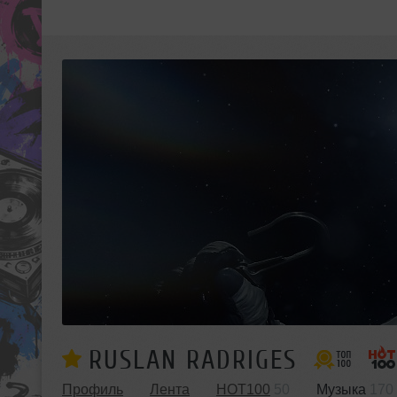
RUSLAN RADRIGES
Профиль
Лента
HOT100
50
Музыка
170