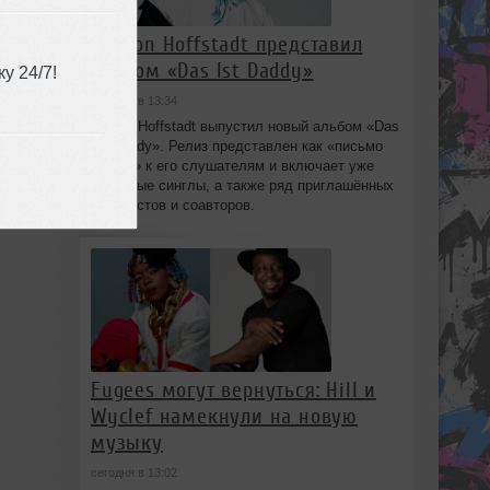
Marlon Hoffstadt представил
альбом «Das Ist Daddy»
у 24/7!
сегодня в 13:34
Marlon Hoffstadt выпустил новый альбом «Das
Ist Daddy». Релиз представлен как «письмо
любви» к его слушателям и включает уже
знакомые синглы, а также ряд приглашённых
вокалистов и соавторов.
Fugees могут вернуться: Hill и
Wyclef намекнули на новую
музыку
сегодня в 13:02