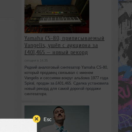
Yamaha CS-80, приписываемый
Vangelis, ушёл с аукциона за
£401,465 — новый рекорд
сегодня в 14:35
Редкий аналоговый синтезатор Yamaha CS-80,
который продавец связывал с именем
Vangelis и сессиями вокруг альбома 1977 года
Spiral, продан за £401,465. Сделка установила
новый рекорд для самой дорогой продажи
синтезатора.
Esc