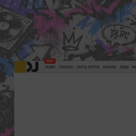
РАДИО
TOP100DJ
ЧАРТЫ HOT100
МУЗЫКА
ЛЮДИ
М