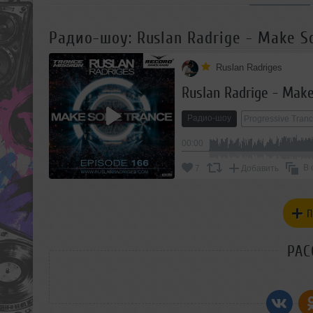
Радио-шоу: Ruslan Radrige - Make S
Ruslan Radriges
Ruslan Radrige - Make
Радио-шоу
Progressive Tran
00:00
В 
7
Добавить
П
РАС