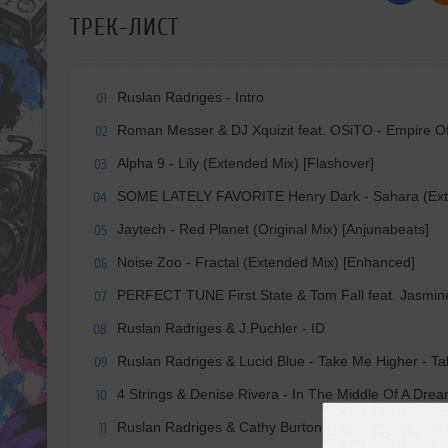
ТРЕК-ЛИСТ
Ruslan Radriges - Intro
01
Roman Messer & DJ Xquizit feat. OSiTO - Empire O
02
Alpha 9 - Lily (Extended Mix) [Flashover]
03
SOME LATELY FAVORITE Henry Dark - Sahara (Exte
04
Jaytech - Red Planet (Original Mix) [Anjunabeats]
05
Noise Zoo - Fractal (Extended Mix) [Enhanced]
06
PERFECT TUNE First State & Tom Fall feat. Jasmine
07
Ruslan Radriges & J.Puchler - ID
08
Ruslan Radriges & Lucid Blue - Take Me Higher - T
09
4 Strings & Denise Rivera - In The Middle Of A Dr
10
Ruslan Radriges & Cathy Burton - Hearts To Entwin
11