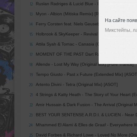
Ruslan Radriges & Lucid Blue - ID
12
Myon - Albion (Mitiska Remix) [Ride]
13
На сайте поя
Ferry Corsten feat. Niels Geusebroek - Waiting (Orig
14
Микстейпы, л
Holbrook & SkyKeeper - Revival (Extended Mix) [AV
15
Attila Syah & Tomac - Canasia (Original Mix) [Black 
16
MOMENT OF THE PAST Dart Rayne & Yura Moonlight 
17
Allende - Lost My Way (Original Mix) [Pure Trance]
18
Tempo Giusto - Past x Future (Extended Mix) [ASOT
19
Artento Divini - Tetra (Original Mix) [ASOT]
20
4 Strings & Katty Heath - The Story of Your Heart (
21
Amir Hussain & Dark Fusion - The Arrival (Original M
22
BEST YOUR SENTENSE A.R.D.I. & LUCIEN - Near D
23
Mhammed El Alami & Elles de Graaf - Everywhere W
24
David Forbes & Richard Lowe - Loved No More (Orig
25