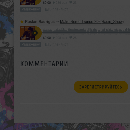
60:00
286 раз
23
Радио-шоу
В плейлист
Ruslan Radriges
➝
Make Some Trance 296(Radio_Show)
60:00
298 раз
28
Радио-шоу
В плейлист
КОММЕНТАРИИ
ЗАРЕГИСТРИРУЙТЕСЬ