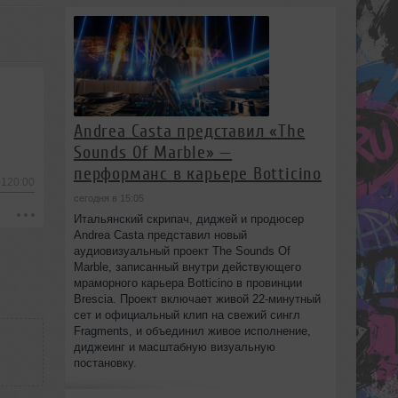
Andrea Casta представил «The
Sounds Of Marble» —
перформанс в карьере Botticino
-120:00
сегодня в 15:05
Итальянский скрипач, диджей и продюсер
Andrea Casta представил новый
аудиовизуальный проект The Sounds Of
Marble, записанный внутри действующего
мраморного карьера Botticino в провинции
Brescia. Проект включает живой 22‑минутный
сет и официальный клип на свежий сингл
Fragments, и объединил живое исполнение,
диджеинг и масштабную визуальную
постановку.