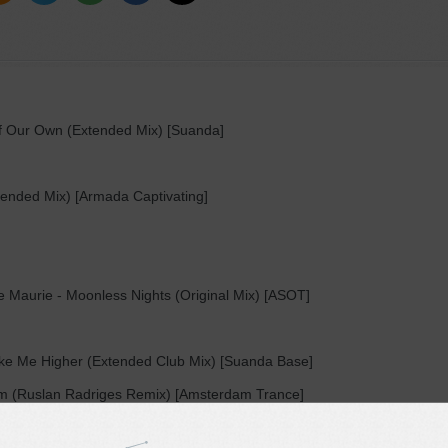
f Our Own (Extended Mix) [Suanda]
nded Mix) [Armada Captivating]
 Maurie - Moonless Nights (Original Mix) [ASOT]
ake Me Higher (Extended Club Mix) [Suanda Base]
eam (Ruslan Radriges Remix) [Amsterdam Trance]
e (Extended Mix) [RNM]