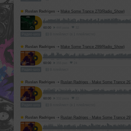
Ruslan Radriges
➝
Make Some Trance 270(Radio_Show)
60:00
444 раза
32
Радио-шоу
В плейлист (в 1 плейлисте)
Ruslan Radriges
➝
Make Some Trance 299(Radio_Show)
60:00
355 раз
24
Радио-шоу
В плейлист
Ruslan Radriges
➝
Ruslan Radriges - Make Some Trance 267(Ra
60:00
332 раза
22
Радио-шоу
В плейлист (в 1 плейлисте)
Ruslan Radriges
➝
Ruslan Radriges - Make Some Trance 297(Ra