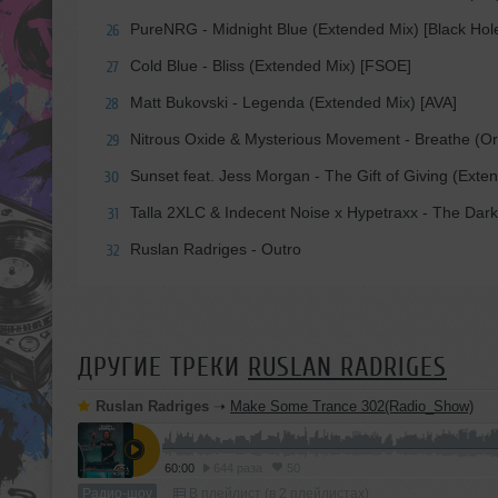
PureNRG - Midnight Blue (Extended Mix) [Black Hol
26
Cold Blue - Bliss (Extended Mix) [FSOE]
27
Matt Bukovski - Legenda (Extended Mix) [AVA]
28
Nitrous Oxide & Mysterious Movement - Breathe (Or
29
Sunset feat. Jess Morgan - The Gift of Giving (Ext
30
Talla 2XLC & Indecent Noise x Hypetraxx - The Dark
31
Ruslan Radriges - Outro
32
ДРУГИЕ ТРЕКИ
RUSLAN RADRIGES
Ruslan Radriges
➝
Make Some Trance 302(Radio_Show)
60:00
644 раза
50
Радио-шоу
В плейлист (в 2 плейлистах)