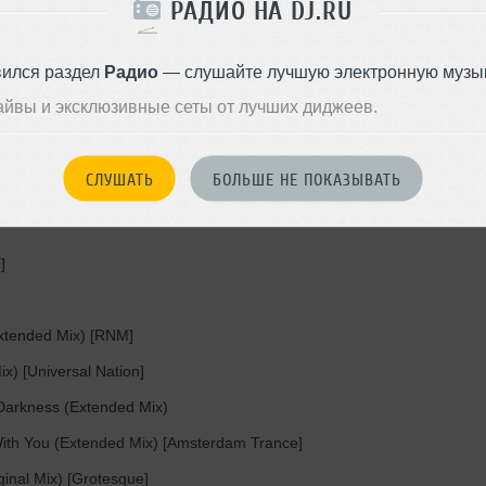
РАДИО НА DJ.RU
вился раздел
Радио
— слушайте лучшую электронную музык
inal Mix) [Flashover]
айвы и эксклюзивные сеты от лучших диджеев.
A]
Sunset]
СЛУШАТЬ
БОЛЬШЕ НЕ ПОКАЗЫВАТЬ
Feat. Cate Kanell - Shelter Me (Extended Mix)
]
Extended Mix) [RNM]
ix) [Universal Nation]
arkness (Extended Mix)
ith You (Extended Mix) [Amsterdam Trance]
inal Mix) [Grotesque]