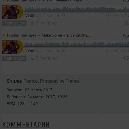
Ruslan Radriges
➝
Ruslan Radriges - Make Some Trance 297(Radio_Show)
60:00
286 раз
23
138 MB, 320
Радио-шоу
В плейлист
11
Ruslan Radriges
➝
Make Some Trance 296(Radio_Show)
60:00
298 раз
28
138 MB, 320
Радио-шоу
В плейлист
05
Стили:
Trance
,
Progressive Trance
Записан: 22 марта 2017
Добавлен: 24 марта 2017, 19:33
BPM: 128 — 140
КОММЕНТАРИИ