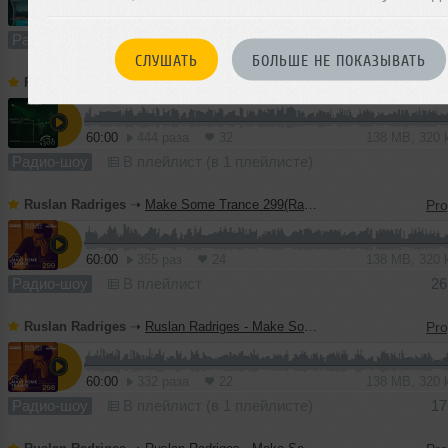
60:00
644 раза
50
138 MB, 320
Радио-шоу
В плейлист (в 2 плейлистах)
СЛУШАТЬ
БОЛЬШЕ НЕ ПОКАЗЫВАТЬ
Ruslan Radriges
➝
Make Some Trance 270(Radio_Show)
60:00
444 раза
32
138 MB, 320
Радио-шоу
В плейлист (в 1 плейлисте)
Ruslan Radriges
➝
Make Some Trance 299(Radio_Show)
60:00
355 раз
24
138 MB, 320
Радио-шоу
В плейлист
26
Ruslan Radriges
➝
Ruslan Radriges - Make Some Trance 267(Radio_Show)
60:00
332 раза
22
138 MB, 320
Радио-шоу
В плейлист (в 1 плейлисте)
17