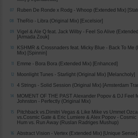
Ruben De Ronde x Rodg - Whoop (Extended Mix) [Stat
07
TheRio - Libra (Original Mix) [Excelsior]
08
Vigel & Ale Q feat. Jack Wilby - Feel So Alive (Extende
09
[Armada Zouk]
KSHMR & Crossnaders feat. Micky Blue - Back To Me 
10
Mix) [Spinnin]
Emme - Bora Bora (Extended Mix) [Enhanced]
11
Moonlight Tunes - Starlight (Original Mix) [Melancholy]
12
4 Strings - Solid Session (Original Mix) [Amsterdam Tra
13
MOMENT OF THE PAST Alexander Popov & DJ Feel fe
14
Johnston - Perfectly (Original Mix)
Pitchback vs.Dimitri Vegas & Like Mike vs Ummet Ozc
15
vs.Cosmic Gate & Eric Lumiere & Alex Popov - Cosmic 
Hum vs. Run Away (Ruslan Radriges Mushup)
Abstract Vision - Vertex (Extended Mix) [Unique Sense]
16