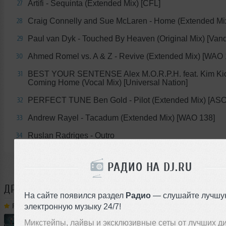
Artifi - Sequinta (Extended Mix) [CFL]
27
Craig Connelly and Sue McLaren - Home (Extended Mi
28
Paul van Dyk - Touched By Heaven (Original Mix) [Vand
29
Ahmed Romel vs. A & Z - Revive (Extended Mix) [WAO 
30
BEST YOUR SENTENSE Alex M.O.R.P.H. feat. Kim Kio
31
Coming Home (Vocal Mix) [Universal Nation]
PERFECT TUNE Ben Gold - Pilot (Extended Mix) [ASO
32
Аndrew Rаyеl - Тасаdum (Extended Mix) [WAO 138]
33
Ruslan Radriges - Outro
34
РАДИО НА DJ.RU
ДРУГИЕ ТРЕКИ
RUSLAN RADRIGES
На сайте появился раздел
Радио
— слушайте лучшу
электронную музыку 24/7!
Ruslan Radriges
➝
Make Some Trance 302(Radio_Show)
Микстейпы, лайвы и эксклюзивные сеты от лучших д