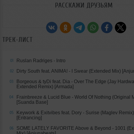
РАССКАЖИ ДРУЗЬЯМ
ТРЕК-ЛИСТ
Ruslan Radriges - Intro
01
Dirty South feat. ANIMA! - I Swear (Extended Mix) [Anj
02
Borgeous & tyDi feat. Dia - Over The Edge (Jay Hardw
03
Extended Remix) [Armada]
Frainbreeze & Lucid Blue - World Of Nothing (Original 
04
[Suanda Base]
Keywork & Exitvibes feat. Dory - Surise (Maglev Remix)
05
[Entrancing]
SOME LATELY FAVORITE Above & Beyond - 1001 (Ex
06
Mix) [Anjunabeats]