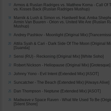
Armos & Ruslan Radriges vs. Matthew Koma - Call Of
17
vs. Kisses Back (Ruslan Radriges Mushup)
Marnik & Lush & Simon vs. Hardwell feat. Amba Sheph
18
Armin Van Buuren - Orion vs. United We Are (Ruslan R
Mushup)
Andrey Pashkov - Moonlight (Original Mix) [Trancemiss
19
Attila Syah & Cari - Dark Side Of The Moon (Original Mi
20
[Suanda]
Sensi (RU) - Reckoning (Original Mix) [White Soho]
21
Robert Nickson - Heliopause (Original Mix) [Grotesque]
22
Johnny Yono - Evil Intent (Extended Mix) [ASOT]
23
Suncatcher - The Beach (Extended Mix) [Always Alive]
24
Dan Thompson - Neptune (Extended Mix) [ASOT]
25
Madwave v Space Raven - What We Used To Be (Origin
26
[Silent Shore]