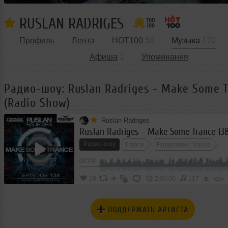
RUSLAN RADRIGES
Профиль
Лента
HOT100
50
Музыка
170
Афиша
1
Упоминания
Радио-шоу: Ruslan Radriges - Make Some T
(Radio Show)
Ruslan Radriges
Радио-шоу
Trance
Progressive Trance
00:00
</>
10
2:00:00
117
ПОДДЕРЖАТЬ АРТИСТА