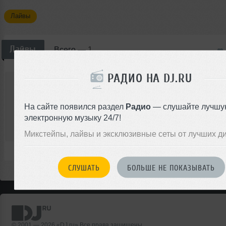
Лайвы
Лайвы
Всего —
1
РАДИО НА DJ.RU
Ruslan Primero
Dj Ruslan Primero - Experimental Live M
Лайв
Club/Dance
На сайте появился раздел
Радио
— слушайте лучшу
электронную музыку 24/7!
00:00
Микстейпы, лайвы и эксклюзивные сеты от лучших д
</>
0
59:36
25
СЛУШАТЬ
БОЛЬШЕ НЕ ПОКАЗЫВАТЬ
© 2001 — 2026 «DJ.ru» Все права защищены.