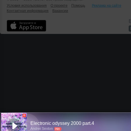
Условия использования
О проекте
Помощь
Реклама на сайте
Контактная информация
Вакансии
Б
П
Electronic odyssey 2000 part.4
Andrei Sexton