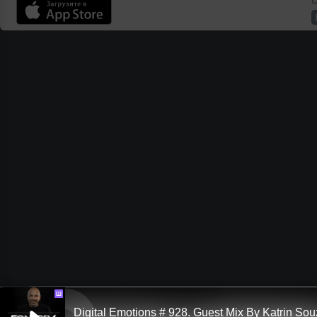
Ш
Digital Emotions # 928. Guest Mix By Katrin So