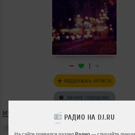
1
ПОДДЕРЖАТЬ АРТИСТА
ЛИЧНОЕ СООБЩЕНИЕ
МУЗЫКА RUSLAN PRIMERO
РАДИО НА DJ.RU
Лайвы
1
На сайте появился раздел
Радио
— слушайте лучшу