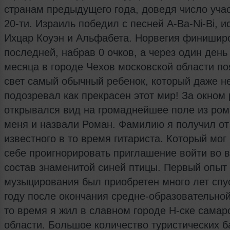
странам предыдущего года, доведя число уча
20-ти. Израиль победил с песней A-Ba-Ni-Bi, 
Ихцар Коуэн и Альфабета. Норвегия финишир
последней, набрав 0 очков, а через один день
месяца в городе Чехов московской области по
свет самый обычный ребенок, который даже н
подозревал как прекрасен этот мир! За окном
открывался вид на громаднейшее поле из ром
меня и назвали Роман. Фамилию я получил от
известного в то время гитариста. Который мог
себе проигнорировать приглашение войти во 
состав знаменитой синей птицы. Первый опыт
музыцирования был приобретен много лет спус
году после окончания средне-образовательно
то время я жил в славном городе Н-ске самар
области. Большое количество туристических б