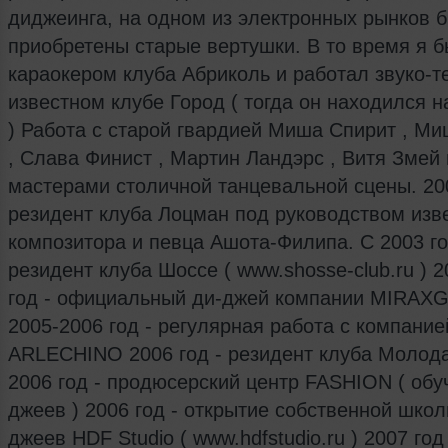
диджеинга, на одном из электронных рынков 
приобретены старые вертушки. В то время я 
караокером клуба Абриколь и работал звуко-т
известном клубе Город ( тогда он находился н
) Работа с старой гвардией Миша Спирит , Ми
, Слава Финист , Мартин Ландэрс , Витя Змей
мастерами столичной танцевальной сцены. 20
резидент клуба Лоцман под руководством изв
композитора и певца Ашота-Филипа. C 2003 го
резидент клуба Шоссе ( www.shosse-club.ru ) 
год - официальный ди-джей компании MIRA
2005-2006 год - регулярная работа с компание
ARLECHINO 2006 год - резидент клуба Молод
2006 год - продюсерский центр FASHION ( обу
джеев ) 2006 год - открытие собственной школ
джеев HDF Studio ( www.hdfstudio.ru ) 2007 год