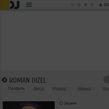
ВХ
ROMAN DIZEL
Профиль
Лента
Музыка
3
Афиша
3
Упо
Диджей