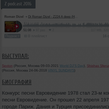
Z podcast 2016
Roman Dizel
➝
Dj Roman Dizel - Z224 A deep (HDFR024)
51:08
97 раз
2
117 MB, 32
Подкаст
В плейлист
16 
ВЫСТУПАЛ:
Sexton
(Россия, Москва 09-03-2021
World DJ’S Day
),
Shishas Sferu
(Россия, Москва 24-06-2018
VINYL SUNDAYS
)
БИОГРАФИЯ
Конкурс песни Евровидение 1978 стал 23-м к
песни Евровидение. Он прошел 22 апреля 197
городе Париж. Дания и Турция присоединились