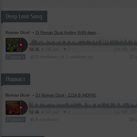
Deep Love Song
Roman Dizel
➝
Dj Roman Dizel Andrey KAN deep love songs 10
56:25
195 раз
7
129 MB, 32
Подкаст
В плейлист (в 1 плейлисте)
17 
Подкаст
Roman Dizel
➝
DJ Roman Dizel - Z224 B (HDFR024)
52:46
147 раз
2
121 MB, 32
Подкаст
В плейлист
16 