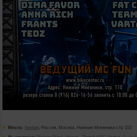
Место:
Sexton
,
Россия
,
Москва
,
Нижние Мневники стр 110