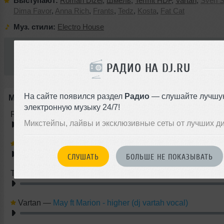
Выступают:
Roman Dizel
,
Шмель
,
Termit HDF
,
Vartan
,
Sven 
Dima Favor
,
Anna Rich
,
Frants
,
Tedz
,
Kosta
,
Fat Cat
Муз. стили:
Electro House
Вход:
Free
РАДИО НА DJ.RU
На сайте появился раздел
Радио
— слушайте лучшу
Миксы выступающих артистов:
электронную музыку 24/7!
Roman Dizel
—
Dj Roman Dizel Andrey KAN deep love son
Микстейпы, лайвы и эксклюзивные сеты от лучших д
Шмель
—
Summer Mood
СЛУШАТЬ
БОЛЬШЕ НЕ ПОКАЗЫВАТЬ
Termit HDF
—
Kompas (Club mix)
Vartan
—
May ft Marion - higher (dj vartah vocal)