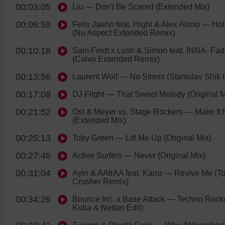
00:03:05
Liu
— Don't Be Scared (Extended Mix)
00:06:58
Felix Jaehn feat. Hight & Alex Alono
— Hot
(Nu Aspect Extended Remix)
00:10:18
Sam Feldt x Lush & Simon feat. INNA- Fa
(Calvo Extended Remix)
00:13:56
Laurent Wolf
— No Stress (Stanislav Shik
00:17:08
DJ Flight
— That Sweet Melody (Original M
00:21:52
Ost & Meyer vs. Stage Rockers
— Make It 
(Extended Mix)
00:25:13
Toby Green
— Lift Me Up (Original Mix)
00:27:46
Active Surfers
— Never (Original Mix)
00:31:04
Ayin & AAfrAA feat. Karra
— Revive Me (T
Crusher Remix)
00:34:26
Bounce Inc. x Base Attack
— Techno Rocke
Kuba & Neitan Edit)