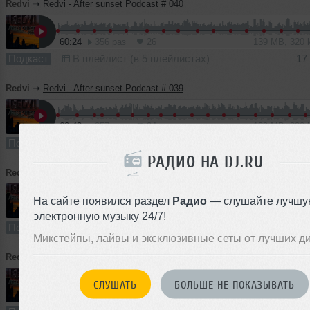
Redvi
➝
Redvi - After sunset Podcast # 040
60:24
356 раз
26
139 MB, 320
Подкаст
В плейлист (в 5 плейлистах)
17
Redvi
➝
Redvi - After sunset Podcast # 039
60:42
257 раз
24
139 MB, 320
Подкаст
В плейлист (в 1 плейлисте)
РАДИО НА DJ.RU
Redvi
➝
Redvi - After sunset Podcast # 038
На сайте появился раздел
Радио
— слушайте лучшу
59:51
249 раз
23
137 MB, 320
электронную музыку 24/7!
Подкаст
В плейлист (в 3 плейлистах)
23
Микстейпы, лайвы и эксклюзивные сеты от лучших д
Redvi
➝
Redvi - After sunset Podcast # 037
СЛУШАТЬ
БОЛЬШЕ НЕ ПОКАЗЫВАТЬ
59:37
271 раз
19
137 MB, 320