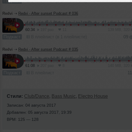
Подкаст
В плейлист (в 1 плейлисте)
0
Redvi
➝
Redvi - After sunset Podcast # 036
60:34
197 раз
11
139 MB, 320
Подкаст
В плейлист (в 1 плейлисте)
09 
Redvi
➝
Redvi - After sunset Podcast # 035
61:08
207 раз
8
140 MB, 320
Подкаст
В плейлист
11
Стили:
Club/Dance
,
Bass Music
,
Electro House
Записан: 04 августа 2017
Добавлен: 05 августа 2017, 19:39
BPM: 125 — 128