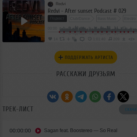
Redvi
Redvi - After sunset Podcast # 029
Подкаст
Club/Dance
Bass Music
Electro
00:00
</>
14
1:01:40
209
ПОДДЕРЖАТЬ АРТИСТА
РАССКАЖИ ДРУЗЬЯМ
ТРЕК-ЛИСТ
СКАЧА
00:00:00
Sagan feat. Boostereo
— So Real