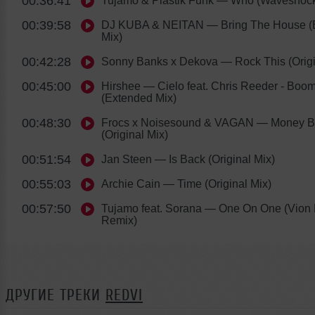
00:36:41
Tujamo & Plastik Funk
— Who (Waveshock
00:39:58
DJ KUBA & NEITAN
— Bring The House (
Mix)
00:42:28
Sonny Banks x Dekova
— Rock This (Origi
00:45:00
Hirshee
— Cielo feat. Chris Reeder - Boo
(Extended Mix)
00:48:30
Frocs x Noisesound & VAGAN
— Money B
(Original Mix)
00:51:54
Jan Steen
— Is Back (Original Mix)
00:55:03
Archie Cain
— Time (Original Mix)
00:57:50
Tujamo feat. Sorana
— One On One (Vion 
Remix)
ДРУГИЕ ТРЕКИ
REDVI