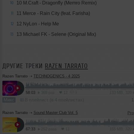
10 M.Craft - Dragonfly (Memro Remix)
10
11 Merce - Rain City (feat. Farisha)
11
12 NyLon - Help Me
12
13 Michael FK - Selene (Original Mix)
13
ДРУГИЕ ТРЕКИ
RAZEN TARRATO
Razen Tarrato
➝
TECHNOGENICS - 4 2025
1
58:03
369 раз
12
133 MB, 320
Микс
В плейлист (в 4 плейлистах)
1
Razen Tarrato
➝
Sound Master Club Vol. 5
67:33
252 раза
11
155 MB, 320