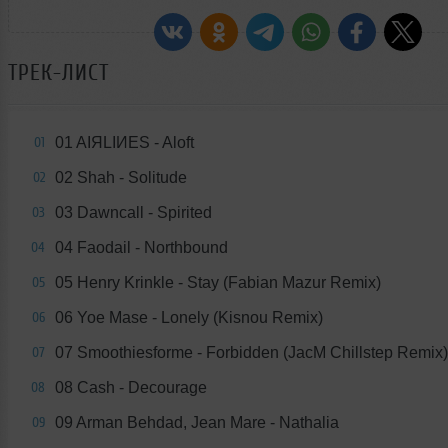
ТРЕК-ЛИСТ
01 AIЯLIИES - Aloft
01
02 Shah - Solitude
02
03 Dawncall - Spirited
03
04 Faodail - Northbound
04
05 Henry Krinkle - Stay (Fabian Mazur Remix)
05
06 Yoe Mase - Lonely (Kisnou Remix)
06
07 Smoothiesforme - Forbidden (JacM Chillstep Remix)
07
08 Cash - Decourage
08
09 Arman Behdad, Jean Mare - Nathalia
09