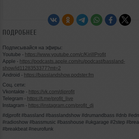
ПОДРОБНЕЕ
Подписывайся на эфиры:
Youtube -
https://www.youtube.com/c/KirillProfit
Apple -
https://podcasts.apple.com/ru/podcast/bassland-
show/id1128353377?mt=2
Android -
https://basslandshow.podster.fm
Соц. сети:
Vkontakte -
https://vk.com/djprofit
Telegram -
https://t.me/profit_live
Instagram -
https://instagram.com/profit_dj
#djprofit #bassland #basslandshow #drumandbass #dnb #ed
#radioshow #bassmusic #basshouse #ukgarage #2step #brea
#breakbeat #neurofunk