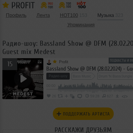
PROFIT
Профиль
Лента
HOT100
153
Музыка
323
Упоминания
Радио-шоу: Bassland Show @ DFM (28.02.20
Guest mix Medest
ПОДКАСТЫ И Р
Profit
15
Радио-шоу
Bass Music
Drum 'N Bass/Jungle
00:00
</>
26
59:28
627
ПОДДЕРЖАТЬ АРТИСТА
РАССКАЖИ ДРУЗЬЯМ