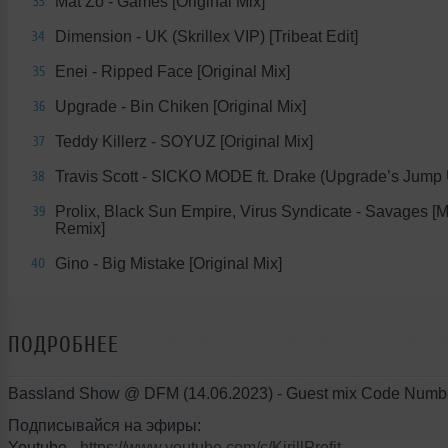
Mat Zo - Games [Original Mix]
33
Dimension - UK (Skrillex VIP) [Tribeat Edit]
34
Enei - Ripped Face [Original Mix]
35
Upgrade - Bin Chiken [Original Mix]
36
Teddy Killerz - SOYUZ [Original Mix]
37
Travis Scott - SICKO MODE ft. Drake (Upgrade’s Jump
38
Prolix, Black Sun Empire, Virus Syndicate - Savages [M
39
Remix]
Gino - Big Mistake [Original Mix]
40
ПОДРОБНЕЕ
Bassland Show @ DFM (14.06.2023) - Guest mix Code Numb
Подписывайся на эфиры:
Youtube -
https://www.youtube.com/c/KirillProfit