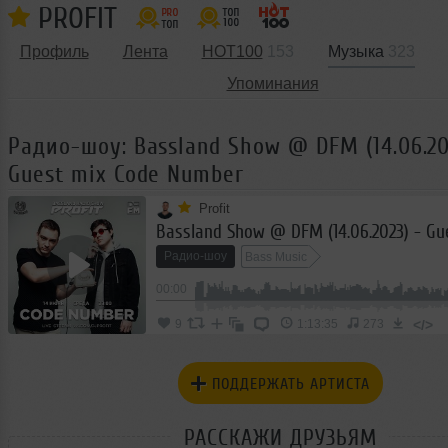
PROFIT
Профиль
Лента
HOT100
153
Музыка
323
Упоминания
Радио-шоу: Bassland Show @ DFM (14.06.20
Guest mix Code Number
Profit
Радио-шоу
Bass Music
00:00
</>
9
1:13:35
273
ПОДДЕРЖАТЬ АРТИСТА
РАССКАЖИ ДРУЗЬЯМ