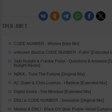
ТРЕК-ЛИСТ
CODE NUMBER - Worries [Intro Mix]
01
unknown david & CODE NUMBER - Fallin’ [Extended M
02
Taiki Nulight & Frankie Polari - Questions & Answers [Ta
03
Nulight Remix]
NØKK - Tune The Fortune [Original Mix]
04
AC Slater & Chris Lorenzo - I Believe [Extended Mix]
05
Digital Koala - The Minotaur [Extended Mix]
06
DNL! & CODE NUMBER - Sensation [Original Mix]
07
Medest & DNL! - Black Dirt (feat. Purple Velvet Curtains
08