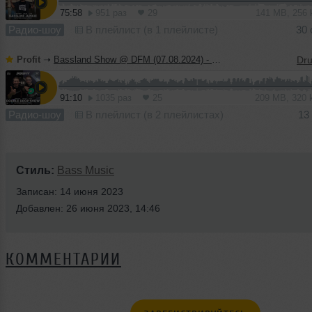
75:58
951 раз
29
141 MB, 256
Радио-шоу
В плейлист (в 1 плейлисте)
30 
Profit
➝
Bassland Show @ DFM (07.08.2024) - Guest mix Double Drop Show
91:10
1035 раз
25
209 MB, 320
Радио-шоу
В плейлист (в 2 плейлистах)
13
Стиль:
Bass Music
Записан: 14 июня 2023
Добавлен: 26 июня 2023, 14:46
КОММЕНТАРИИ