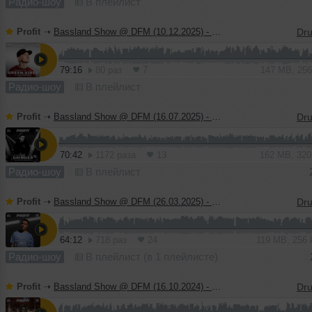
Радио-шоу
В плейлист
Profit
➝
Bassland Show @ DFM (10.12.2025) - Guest mix Green Vibes
79:16
80 раз
7
147 MB, 25
Радио-шоу
В плейлист
Profit
➝
Bassland Show @ DFM (16.07.2025) - Guest mix Grinder
70:42
1172 раза
13
162 MB, 32
Радио-шоу
В плейлист
Profit
➝
Bassland Show @ DFM (26.03.2025) - Guest mix DC2
64:12
718 раз
24
119 MB, 256
Радио-шоу
В плейлист (в 1 плейлисте)
Profit
➝
Bassland Show @ DFM (16.10.2024) - Guest mix Bassline Junkie