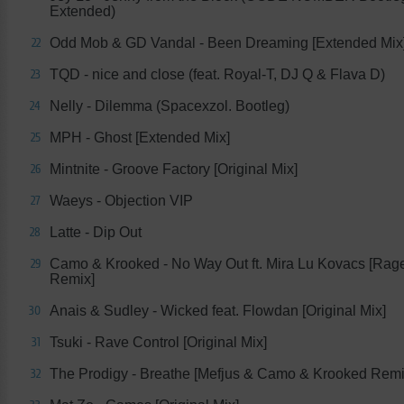
Extended)
Odd Mob & GD Vandal - Been Dreaming [Extended Mix
22
TQD - nice and close (feat. Royal-T, DJ Q & Flava D)
23
Nelly - Dilemma (Spacexzol. Bootleg)
24
MPH - Ghost [Extended Mix]
25
Mintnite - Groove Factory [Original Mix]
26
Waeys - Objection VIP
27
Latte - Dip Out
28
Camo & Krooked - No Way Out ft. Mira Lu Kovacs [Ra
29
Remix]
Anais & Sudley - Wicked feat. Flowdan [Original Mix]
30
Tsuki - Rave Control [Original Mix]
31
The Prodigy - Breathe [Mefjus & Camo & Krooked Remi
32