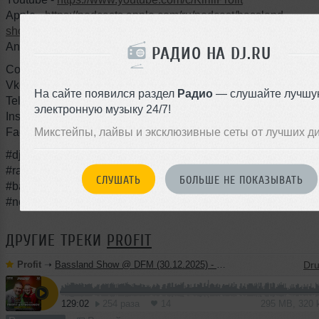
Apple -
https://podcasts.apple.com/ru/podcast/bassland-
show/id1128353377?mt=2
Android -
https://basslandshow.podster.fm
РАДИО НА DJ.RU
Соц. сети:
Vkontakte -
https://vk.com/djprofit
На сайте появился раздел
Радио
— слушайте лучшу
Telegram -
https://t.me/profit_live
электронную музыку 24/7!
Instagram -
https://instagram.com/profit_dj
Микстейпы, лайвы и эксклюзивные сеты от лучших д
Facebook -
https://facebook.com/profitdj
#djprofit #bassland #basslandshow #drumandbass #dnb #ed
#radioshow
СЛУШАТЬ
БОЛЬШЕ НЕ ПОКАЗЫВАТЬ
#bassmusic #basshouse #ukgarage #2step #breaks #breakbe
#neurofunk
ДРУГИЕ ТРЕКИ
PROFIT
Profit
➝
Bassland Show @ DFM (30.12.2025) - Profit & Strogonov. Best tracks 2025
129:02
254 раза
14
295 MB, 320