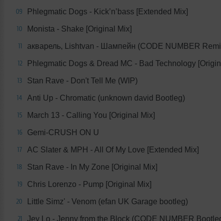
Phlegmatic Dogs - Kick’n’bass [Extended Mix]
09
Monista - Shake [Original Mix]
10
акварель, Lishtvan - Шампейн (CODE NUMBER Remi
11
Phlegmatic Dogs & Dread MC - Bad Technology [Origin
12
Stan Rave - Don't Tell Me (WIP)
13
Anti Up - Chromatic (unknown david Bootleg)
14
March 13 - Calling You [Original Mix]
15
Gemi-CRUSH ON U
16
AC Slater & MPH - All Of My Love [Extended Mix]
17
Stan Rave - In My Zone [Original Mix]
18
Chris Lorenzo - Pump [Original Mix]
19
Little Simz' - Venom (efan UK Garage bootleg)
20
Jey Lo - Jenny from the Block (CODE NUMBER Bootle
21