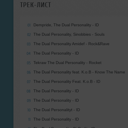
ТРЕК-ЛИСТ
Dempride, The Dual Personality - ID
01
The Dual Personality, Sinobbies - Souls
02
The Dual Personality Amidef - Rock&Rave
03
The Dual Personality - ID
04
Tekraw The Dual Personality - Rocket
05
The Dual Personality feat. K.o.B - Know The Name
06
The Dual Personality Feat. K.o.B - ID
07
The Dual Personality - ID
08
The Dual Personality - ID
09
The Dual Personalityt - ID
10
The Dual Personality - ID
11