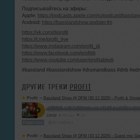
Подписывайтесь на эфиры:
Apple:
https://podcasts.apple.com/ru/podcast/bass
Android:
https://basslandshow.podster.fm
https://vk.com/djprofit
https://t.me/profit_live
https://www.instagram.com/profit_dj
https://www.facebook.com/profitdj
https://www.youtube.com/user/profitabledj
#bassland #basslandshow #drumandbass #dnb #edm 
ДРУГИЕ ТРЕКИ
PROFIT
Profit
➝
Bassland Show @ DFM (30.12.2025) - Profit & Strogonov. Best t
129:02
255 раз
14
Радио-шоу
В плейлист
Profit
➝
Bassland Show @ DFM (10.12.2025) - Guest mix Gr