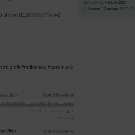
Записан: 08 января 2020
Добавлен: 12 января 2020, 23
land-show/id1128353377?mt=2
#djprofit #radioshow #bassmusic
racks 2025
Drum 'N Bass/Jungle
295 MB, 320 kbps MP3
10
11 января
een Vibes
Drum 'N Bass/Jungle