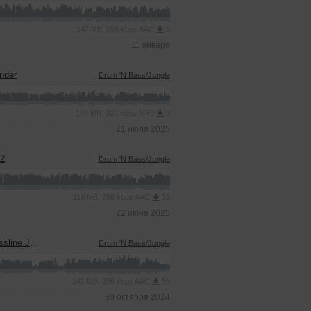
147 MB, 256 kbps AAC
5
11 января
nder
Drum 'N Bass/Jungle
162 MB, 320 kbps MP3
8
21 июля 2025
C2
Drum 'N Bass/Jungle
119 MB, 256 kbps AAC
32
22 июня 2025
e Junkie
Drum 'N Bass/Jungle
141 MB, 256 kbps AAC
55
30 октября 2024