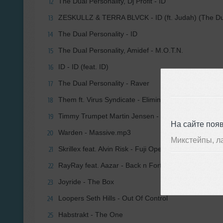
The Dual Personality, Dj Profit - ID
12
ZESKULLZ & TERRA BLVCK - ID (ft. Judah) (The Dua
13
The Dual Personality - ID
14
The Dual Personality, Amidef - M.O.T.N.
15
ID - ID (feat. ID)
16
The Dual Personality - Raver
17
Them ft. Virus Syndicate - Eliminate (Qlank Flip).mp
18
Timmy Trumpet Martin Jensen - Rubber Bands
19
На сайте поя
Warden - Massive.mp3
20
Микстейпы, л
Skrillex feat. Alvin Risk - Fuji Opener (feat. Alvin Risk
21
RayRay feat. Aazar - Back n Forth
22
Joyride - The Box
23
Loopers Seth Hills - Out Of Control
24
Habstrakt - The One
25