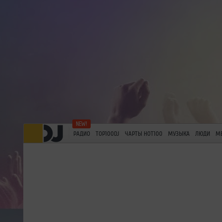
РАДИО
TOP100DJ
ЧАРТЫ HOT100
МУЗЫКА
ЛЮДИ
М