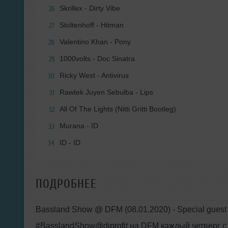
Skrillex - Dirty Vibe
26
Stoltenhoff - Hitman
27
Valentino Khan - Pony
28
1000volts - Doc Sinatra
29
Ricky West - Antivirus
30
Rawtek Juyen Sebulba - Lips
31
All Of The Lights (Nitti Gritti Bootleg)
32
Murana - ID
33
ID - ID
34
ПОДРОБНЕЕ
Bassland Show @ DFM (08.01.2020) - Special guest 
#BasslandShow@djprofit на DFM каждый четверг с 