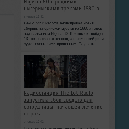
Nigeria 80 с редкими
нигерийскими треками 1980-х
вчера в 17:32
Лейбл Strut Records анонсировал новый
сборник нигерийской музыки из 1980-х годов
под названием Nigeria 80. В комплект войдут
13 треков разных жанров, а физический релиз
будет очень лимитированным. Слушать.
Радиостанция The Lot Radio
запустила сбор средств для
сотрудницы, начавшей лечение
от рака
вчера в 17:02
Бруклинская онлайн-станция The Lot Radio