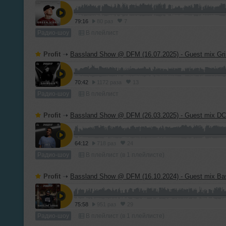
79:16
80 раз
7
Радио-шоу
В плейлист
Profit
➝
Bassland Show @ DFM (16.07.2025) - Guest mix Gri
70:42
1172 раза
13
Радио-шоу
В плейлист
Profit
➝
Bassland Show @ DFM (26.03.2025) - Guest mix D
64:12
718 раз
24
Радио-шоу
В плейлист (в 1 плейлисте)
Profit
➝
Bassland Show @ DFM (16.10.2024) - Guest mix Basslin
75:58
951 раз
29
Радио-шоу
В плейлист (в 1 плейлисте)