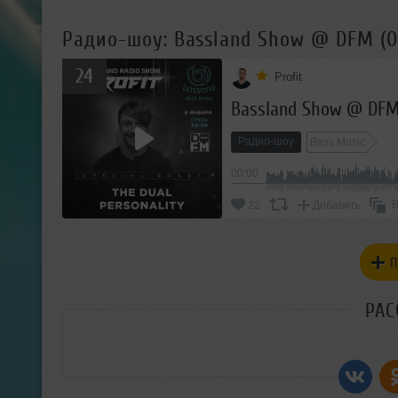
Радио-шоу: Bassland Show @ DFM (08
24
Profit
Bassland Show @ DFM 
Радио-шоу
Bass Music
00:00
В
22
Добавить
П
РАС