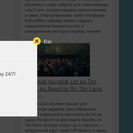
объявила о сборе средств для члена команды
Lola Evans, которая недавно начала лечение
от рака. Сбор организован через платформу
GoFundMe и призван помочь покрыть
хирургическое вмешательство и
повседневные расходы в период лечения.
Esc
у 24/7!
Выиграй часовой сет на The
Block на Appetite On The Farm
вчера в 16:01
Beatport Live объявил конкурс для
начинающих диджеев: два победителя
получат возможность выступить на поп‑ап
сцене The Block на фестивале Appetite On
The Farm. Конкурс открыт до 12 августа —
победителей ждут также VIP‑билеты и призы