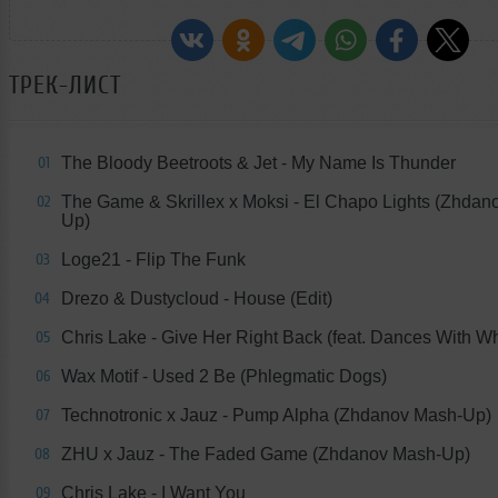
ТРЕК-ЛИСТ
The Bloody Beetroots & Jet - My Name Is Thunder
01
The Game & Skrillex x Moksi - El Chapo Lights (Zhdan
02
Up)
Loge21 - Flip The Funk
03
Drezo & Dustycloud - House (Edit)
04
Chris Lake - Give Her Right Back (feat. Dances With Whi
05
Wax Motif - Used 2 Be (Phlegmatic Dogs)
06
Technotronic x Jauz - Pump Alpha (Zhdanov Mash-Up)
07
ZHU x Jauz - The Faded Game (Zhdanov Mash-Up)
08
Chris Lake - I Want You
09