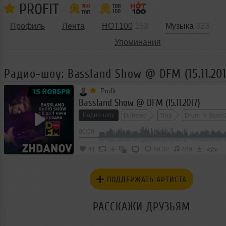
PROFIT
Профиль
Лента
HOT100
153
Музыка
323
Упоминания
Радио-шоу: Bassland Show @ DFM (15.11.201
Profit
Bassland Show @ DFM (15.11.2017)
Радио-шоу
Dubstep
Trap
Drum 'N Bass/
00:00
</>
41
59:32
469
ПОДДЕРЖАТЬ АРТИСТА
РАССКАЖИ ДРУЗЬЯМ