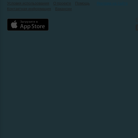
Условия использования
О проекте
Помощь
Реклама на сайте
Контактная информация
Вакансии
Б