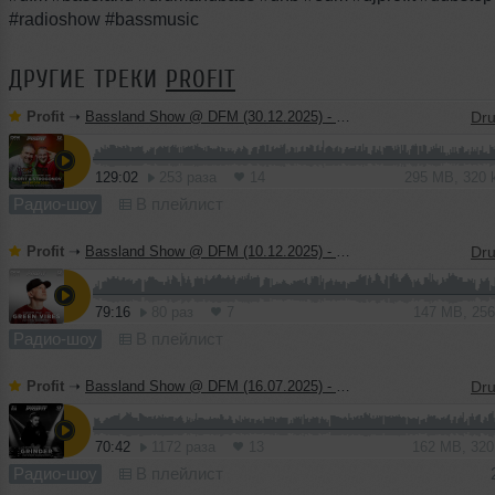
#radioshow #bassmusic
ДРУГИЕ ТРЕКИ
PROFIT
Profit
➝
Bassland Show @ DFM (30.12.2025) - Profit & Strogonov. Best tracks 2025
129:02
253 раза
14
295 MB, 320
Радио-шоу
В плейлист
Profit
➝
Bassland Show @ DFM (10.12.2025) - Guest mix Green Vibes
79:16
80 раз
7
147 MB, 25
Радио-шоу
В плейлист
Profit
➝
Bassland Show @ DFM (16.07.2025) - Guest mix Grinder
70:42
1172 раза
13
162 MB, 32
Радио-шоу
В плейлист