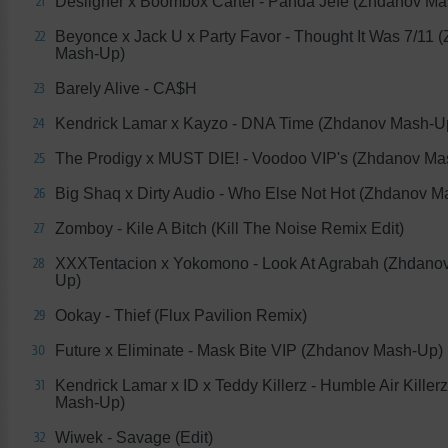
Desiigner x Boombox Cartel - Panda Jefe (Zhdanov M
21
Beyonce x Jack U x Party Favor - Thought It Was 7/11 
22
Mash-Up)
Barely Alive - CA$H
23
Kendrick Lamar x Kayzo - DNA Time (Zhdanov Mash-U
24
The Prodigy x MUST DIE! - Voodoo VIP's (Zhdanov Ma
25
Big Shaq x Dirty Audio - Who Else Not Hot (Zhdanov 
26
Zomboy - Kile A Bitch (Kill The Noise Remix Edit)
27
XXXTentacion x Yokomono - Look At Agrabah (Zhdano
28
Up)
Ookay - Thief (Flux Pavilion Remix)
29
Future x Eliminate - Mask Bite VIP (Zhdanov Mash-Up)
30
Kendrick Lamar x ID x Teddy Killerz - Humble Air Kille
31
Mash-Up)
Wiwek - Savage (Edit)
32