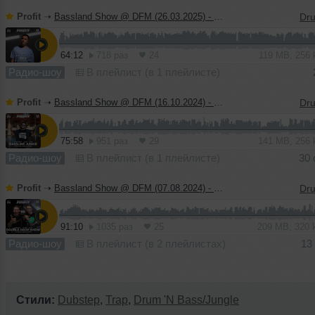
Profit
➝
Bassland Show @ DFM (26.03.2025) - Guest mix DC2
64:12
718 раз
24
119 MB, 256
Радио-шоу
В плейлист (в 1 плейлисте)
Profit
➝
Bassland Show @ DFM (16.10.2024) - Guest mix Bassline Junkie
75:58
951 раз
29
141 MB, 256
Радио-шоу
В плейлист (в 1 плейлисте)
30 
Profit
➝
Bassland Show @ DFM (07.08.2024) - Guest mix Double Drop Show
91:10
1035 раз
25
209 MB, 320
Радио-шоу
В плейлист (в 2 плейлистах)
13
Стили:
Dubstep
,
Trap
,
Drum 'N Bass/Jungle