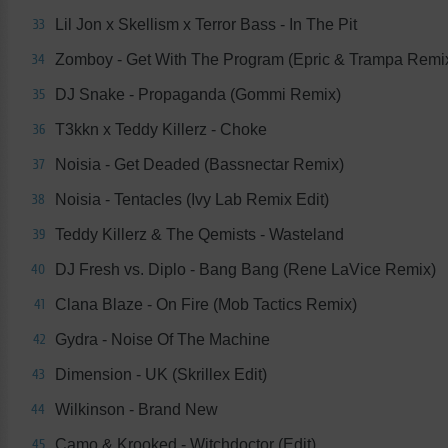
Lil Jon x Skellism x Terror Bass - In The Pit
33
Zomboy - Get With The Program (Epric & Trampa Remix
34
DJ Snake - Propaganda (Gommi Remix)
35
T3kkn x Teddy Killerz - Choke
36
Noisia - Get Deaded (Bassnectar Remix)
37
Noisia - Tentacles (Ivy Lab Remix Edit)
38
Teddy Killerz & The Qemists - Wasteland
39
DJ Fresh vs. Diplo - Bang Bang (Rene LaVice Remix)
40
Clana Blaze - On Fire (Mob Tactics Remix)
41
Gydra - Noise Of The Machine
42
Dimension - UK (Skrillex Edit)
43
Wilkinson - Brand New
44
Camo & Krooked - Witchdoctor (Edit)
45