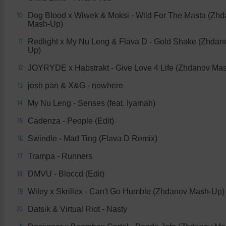
Dog Blood x Wiwek & Moksi - Wild For The Masta (Zh
10
Mash-Up)
Redlight x My Nu Leng & Flava D - Gold Shake (Zhdan
11
Up)
JOYRYDE x Habstrakt - Give Love 4 Life (Zhdanov Ma
12
josh pan & X&G - nowhere
13
My Nu Leng - Senses (feat. Iyamah)
14
Cadenza - People (Edit)
15
Swindle - Mad Ting (Flava D Remix)
16
Trampa - Runners
17
DMVU - Bloccd (Edit)
18
Wiley x Skrillex - Can't Go Humble (Zhdanov Mash-Up)
19
Datsik & Virtual Riot - Nasty
20