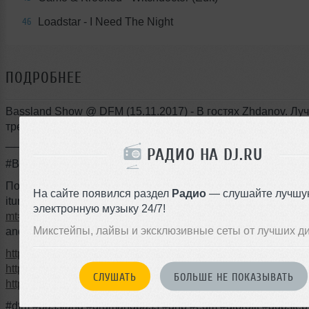
Loadstar - I Need The Night
46
ПОДРОБНЕЕ
Bassland Show @ DFM (15.11.2017) - В гостях Zhdanov. Лу
треки за 2017 год!
________________________________________________
РАДИО НА DJ.RU
#BasslandShow@djprofit на DFM (Москва) каждую среду с 0
Подписывайтесь на эфиры:
На сайте появился раздел
Радио
— слушайте лучшу
itunes:
https://itunes.apple.com/ru/podcast/bassland-show/i
электронную музыку 24/7!
mt=2
Микстейпы, лайвы и эксклюзивные сеты от лучших д
android:
https://basslandshow.podster.fm
https://vk.com/djprofit
https://www.instagram.com/profit_dj
СЛУШАТЬ
БОЛЬШЕ НЕ ПОКАЗЫВАТЬ
https://www.facebook.com/profitdj
#dfm #bassland #drumandbass #dnb #edm #djprofit #dubstep 