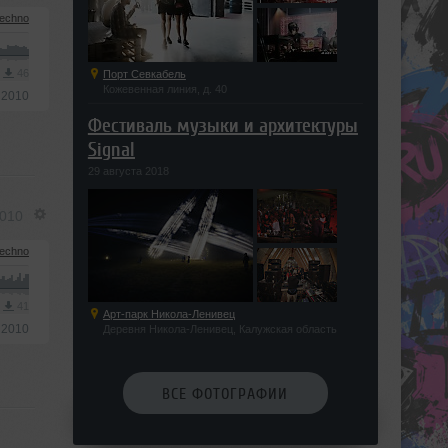
echno
3
46
Порт Севкабель
Кожевенная линия, д. 40
 2010
Фестиваль музыки и архитектуры
Signal
29 августа 2018
2010
echno
3
41
Арт-парк Никола-Ленивец
 2010
Деревня Никола-Ленивец, Калужская область
ВСЕ ФОТОГРАФИИ