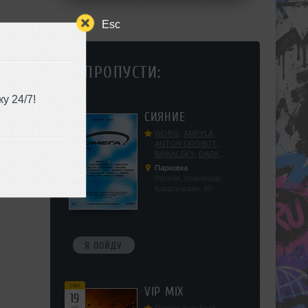
Esc
НЕ ПРОПУСТИ:
у 24/7!
сен
СИЯНИЕ
12
сб
WORG
,
AMPYLA
,
ANTON DROBOT
,
BAIKALSKY
,
DARK
DILLER
,
FUCKOPSSS
,
Парковка
KALUGIN
,
KITEGNOM
,
Россия, Краснодар,
KODENKO
,
LEEYA
,
Карасунская, 80
MEDIKA
,
PRIZRAK
,
PUSHIN
,
RAS ALGETHI
,
RPMD
,
SHINPU
,
TRIGGER
,
UFF
,
YASYA
,
VERIGO
Я ПОЙДУ
сен
VIP MIX
19
сб