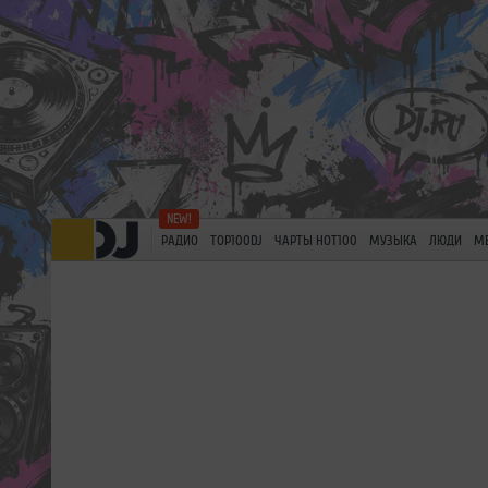
РАДИО
TOP100DJ
ЧАРТЫ HOT100
МУЗЫКА
ЛЮДИ
М