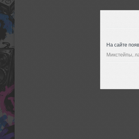
На сайте поя
Микстейпы, л