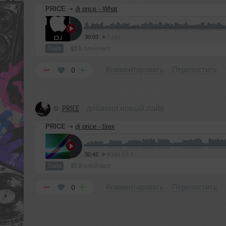
PRICE
➝
dj price - What
30:03
7 раз
Лайв
В плейлист
Комментировать
Перепостить
0
PRICE
добавил новый лайв
PRICE
➝
dj price - tirex
1
30:42
9 раз
Лайв
В плейлист
Комментировать
Перепостить
0