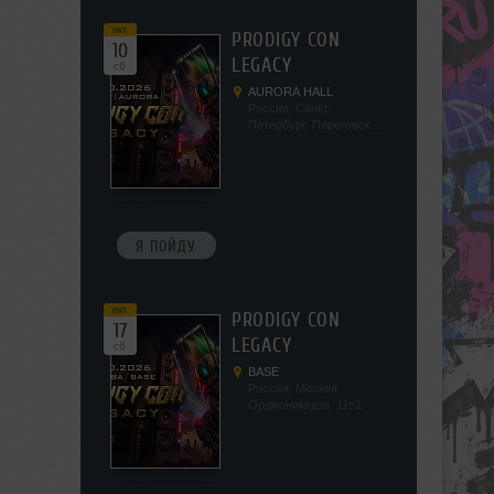
окт
PRODIGY CON
10
LEGACY
сб
AURORA HALL
Россия, Санкт-
Петербург, Пироговская
наб, 5/2
Я ПОЙДУ
окт
PRODIGY CON
17
LEGACY
сб
BASE
Россия, Москва,
Орджоникидзе, 11с1