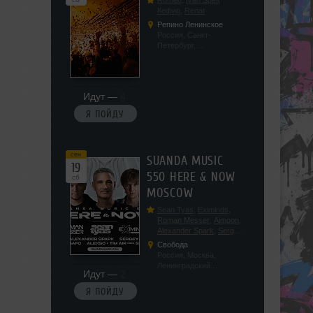
Romeo
,
Ivan Spell
,
Кефир
,
Renat
Репино Ленинское
Россия, Санкт-
Петербург,
Ленинградская обл, п.
Ленинское, ул.
Советская 171
Идут —
4
Я ПОЙДУ
сен
SUANDA MUSIC
19
550 HERE & NOW
сб
MOSCOW
Sean Tyas
,
Eximinds
,
Roman Messer
,
Aimoon
,
Alexander Spark
,
Sergey
Salekhov
,
Georgio Safo
,
Свобода
AlexSo
,
Tim Air
Россия, Москва,
Ленинградский
Идут —
2
проспект, 47с19
Я ПОЙДУ