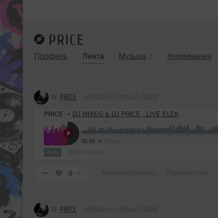
PRICE
Профиль
Лента
Музыка
3
Упоминания
PRICE
добавил новый лайв
PRICE
➝
DJ MIXEG & DJ PRICE - LIVE ELEKTRO VS TECHNO
56:59
30 раз
Лайв
В плейлист
Комментировать
Перепостить
0
PRICE
добавил новый лайв