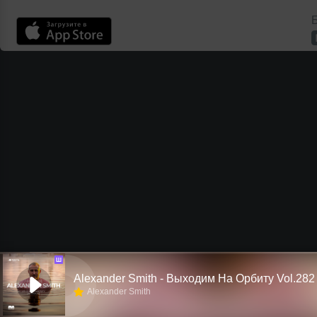
Б
Ш
Alexander Smith - Выходим На Орбиту Vol.282
Alexander Smith