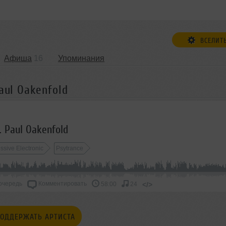
ВСЕЛИТ
Афиша
16
Упоминания
aul Oakenfold
. Paul Oakenfold
ssive Electronic
Psytrance
очередь
Комментировать
</>
58:00
24
ОДДЕРЖАТЬ АРТИСТА