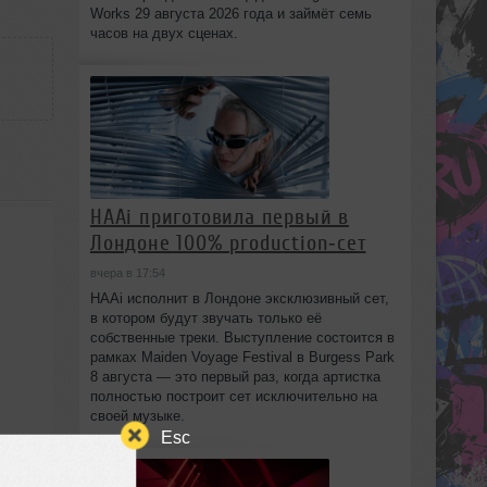
Works 29 августа 2026 года и займёт семь
часов на двух сценах.
HAAi приготовила первый в
Лондоне 100% production‑сет
вчера в 17:54
HAAi исполнит в Лондоне эксклюзивный сет,
в котором будут звучать только её
собственные треки. Выступление состоится в
рамках Maiden Voyage Festival в Burgess Park
8 августа — это первый раз, когда артистка
полностью построит сет исключительно на
своей музыке.
Esc