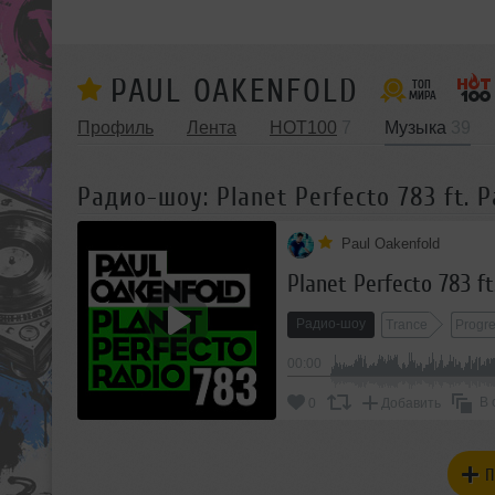
PAUL OAKENFOLD
Профиль
Лента
HOT100
7
Музыка
39
Радио-шоу: Planet Perfecto 783 ft. P
Paul Oakenfold
Planet Perfecto 783 ft
Радио-шоу
Trance
Progre
00:00
В 
0
Добавить
П