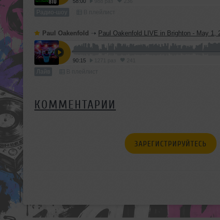
58:00
988 раз
236
Радио-шоу
В плейлист
Paul Oakenfold
➝
Paul Oakenfold LIVE in Brighton - May 1, 
90:15
1271 раз
241
Лайв
В плейлист
КОММЕНТАРИИ
ЗАРЕГИСТРИРУЙТЕСЬ