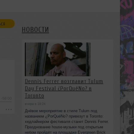
ЬСЯ
НОВОСТИ
Dennis Ferrer возглавит Tulum
Day Festival ¿PorQuéNo? в
Toronto
-58:00
вчера в 18:24
Днёвое мероприятие в стиле Tulum под
названием ¿PorQuéNo? привезут в Toronto:
хедлайнером фестиваля станет Dennis Ferrer.
Празднование house-музыки под открытым
небом пройдёт на площадке Evergreen Brick