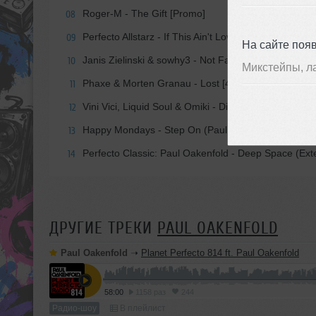
Roger-M - The Gift [Promo]
08
Perfecto Allstarz - If This Ain't Love (Club Mix) [48k 
09
На сайте поя
Janis Zielinski & sowhy3 - Not Fair (Extended Mix) [
10
Микстейпы, л
Phaxe & Morten Granau - Lost [432 Records]
11
Vini Vici, Liquid Soul & Omiki - Dimension (Extended
12
Happy Mondays - Step On (Paul Oakenfold Remix) 
13
Perfecto Classic: Paul Oakenfold - Deep Space (Ext
14
ДРУГИЕ ТРЕКИ
PAUL OAKENFOLD
Paul Oakenfold
➝
Planet Perfecto 814 ft. Paul Oakenfold
58:00
1158 раз
244
Радио-шоу
В плейлист