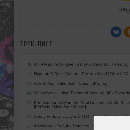
РАС
ТРЕК-ЛИСТ
ANIA feat. Y&M - Live Fast [48k Records / Perfecto]
01
Hypaton & David Guetta - Feeling Good [What A DJ 
02
A7S ft. Paul Oakenfold - Lose It [Promo]
03
Velvet Cash - Ibiza (Extended Version) [48k Records 
04
Perfectomundo Moment: Paul Oakenfold & Mr. Belt & 
05
[Perfecto / New State Music]
Sonny Fodera, Jazzy & D.O.D - Somedays [Solotoko
06
Watzgood x Felguk - Don't You Cry (Radio Edit) [Per
07