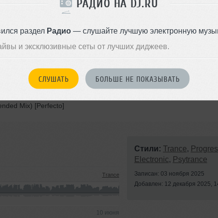
РАДИО НА DJ.RU
Records / Perfecto]
вился раздел
Радио
— слушайте лучшую электронную музык
Perfecto Fluoro]
айвы и эксклюзивные сеты от лучших диджеев.
) [Alteza Records]
СЛУШАТЬ
БОЛЬШЕ НЕ ПОКАЗЫВАТЬ
[London Records]
ended Mix) [Perfecto]
Стили:
Trance
,
Progres
Electronic
,
Psytrance
Записан: 03 ноября 2025
Trance
Добавлен: 12 декабря 2025, 1
10 июня