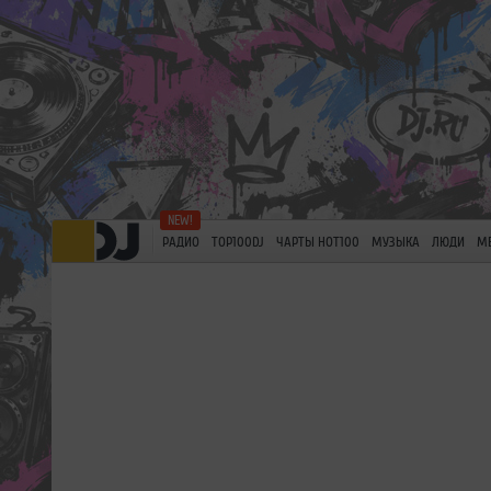
РАДИО
TOP100DJ
ЧАРТЫ HOT100
МУЗЫКА
ЛЮДИ
М