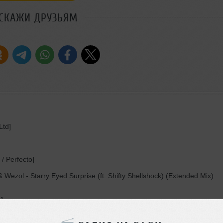
СКАЖИ ДРУЗЬЯМ
Ltd]
/ Perfecto]
Wezol - Starry Eyed Surprise (ft. Shifty Shellshock) (Extended Mix)
]
fecto]