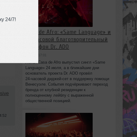
у 24/7!
Casa de Afro: «Same Language» и
24‑часовой благотворительный
марафон Dr. ADO
вчера в 17:01
Лейбл Casa de Afro выпустил сингл «Same
Language» 24 июля, а в ближайшие дни
основатель проекта Dr. ADO провёл
24‑часовой диджей‑сет в поддержку помощи
Венесуэле. События подчёркивают переход
бренда от клубной резиденции к
sive
полноценному лейблу с выраженной
общественной позицией.
4:52