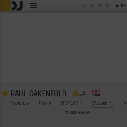
ВХ
PAUL OAKENFOLD
Профиль
Лента
HOT100
7
Музыка
39
А
Упоминания