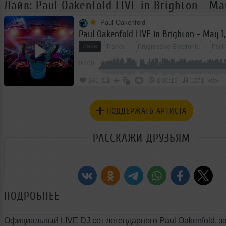
Лайв: Paul Oakenfold LIVE in Brighton - Ma
Paul Oakenfold
Paul Oakenfold LIVE in Brighton - May 1
Лайв
Trance
Progressive Electronic
Psyt
00:00
</>
241
1:30:15
1271
ПОДДЕРЖАТЬ АРТИСТА
РАССКАЖИ ДРУЗЬЯМ
ПОДРОБНЕЕ
Официальный LIVE DJ сет легендарного Paul Oakenfold, 