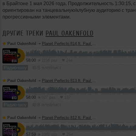
в Брайтоне 1 мая 2026 года. Продолжительность 1:30:15, с
ориентирован на танцевальную/клубную аудиторию с тра
прогрессивными элементами.
ДРУГИЕ ТРЕКИ
PAUL OAKENFOLD
Paul Oakenfold
➝
Planet Perfecto 814 ft. Paul Oakenfold
58:00
1158 раз
244
Радио-шоу
В плейлист
Paul Oakenfold
➝
Planet Perfecto 813 ft. Paul Oakenfold
58:00
627 раз
137
Радио-шоу
В плейлист
Paul Oakenfold
➝
Planet Perfecto 812 ft. Paul Oakenfold
57:59
1080 раз
254