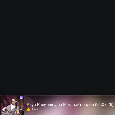
Ш
Asya Радиошоу на Меганайт радио (21.07.26)
Asya