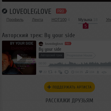
LOVEOLEGLOVE
Профиль
Лента
HOT100
4
Музыка
18
Уп
5
Авторский трек: By your side
loveoleglove
By your side
Авторский трек
Progressive House
00:00
</>
22
04:35
104
ПОДДЕРЖАТЬ АРТИСТА
РАССКАЖИ ДРУЗЬЯМ