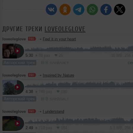
ДРУГИЕ ТРЕКИ
LOVEOLEGLOVE
loveoleglove
➝
Feel it in your heart
5:30
88 раз
25
10 MB, 256
Авторский трек
В плейлист
се
loveoleglove
➝
Inspired by Nature
4:38
740 раз
180
Авторский трек
В плейлист
loveoleglove
➝
I understand
2:49
719 раз
184
5.3 MB, 256