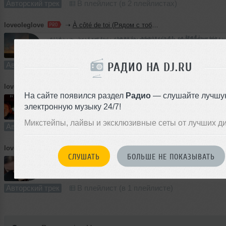
Авторский трек
В плейлист (в 2 плейлистах)
loveoleglove
➝
À côté de toi (Рядом с тобой)
4:43
816 раз
178
РАДИО НА DJ.RU
Авторский трек
В плейлист
loveoleglove
➝
Open your heart SRL
На сайте появился раздел
Радио
— слушайте лучшу
электронную музыку 24/7!
3:47
818 раз
200
7.0 MB, 256
Микстейпы, лайвы и эксклюзивные сеты от лучших д
Авторский трек
В плейлист
loveoleglove
➝
From you to me SRL
СЛУШАТЬ
БОЛЬШЕ НЕ ПОКАЗЫВАТЬ
4:32
746 раз
174
8.4 MB, 256
Авторский трек
В плейлист (в 1 плейлисте)