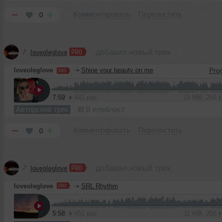
Комментировать
Перепостить
0
loveoleglove
добавил новый трек
loveoleglove
➝
Shine your beauty on me
7:59
441 раз
15 MB, 256 
Авторский трек
В плейлист
Комментировать
Перепостить
0
loveoleglove
добавил новый трек
loveoleglove
➝
SRL Rhythm
5:58
451 раз
11 MB, 256 