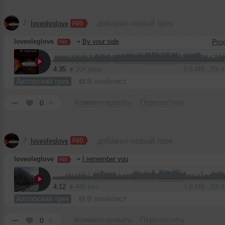
loveoleglove
добавил новый трек
loveoleglove
➝
By your side
4:35
104 раза
8.6 MB, 256
Авторский трек
В плейлист
Комментировать
Перепостить
0
loveoleglove
добавил новый трек
loveoleglove
➝
I remember you
4:12
445 раз
7.8 MB, 256
Авторский трек
В плейлист
Комментировать
Перепостить
0