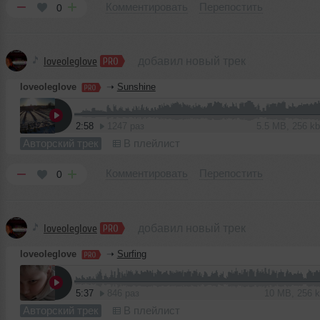
Комментировать
Перепостить
0
loveoleglove
добавил новый трек
loveoleglove
➝
Sunshine
2:58
1247 раз
5.5 MB, 256 
Авторский трек
В плейлист
Комментировать
Перепостить
0
loveoleglove
добавил новый трек
loveoleglove
➝
Surfing
5:37
846 раз
10 MB, 256 
Авторский трек
В плейлист