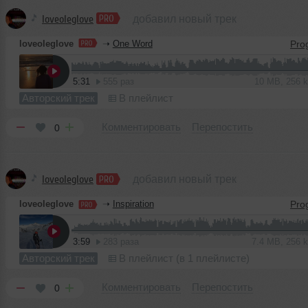
loveoleglove
добавил новый трек
loveoleglove
➝
One Word
5:31
555 раз
10 MB, 256 
Авторский трек
В плейлист
Комментировать
Перепостить
0
loveoleglove
добавил новый трек
loveoleglove
➝
Inspiration
3:59
283 раза
7.4 MB, 256
Авторский трек
В плейлист (в 1 плейлисте)
Комментировать
Перепостить
0