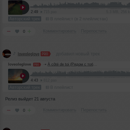
2:49
715 раз
5.3 MB, 256
Авторский трек
В плейлист (в 2 плейлистах)
Комментировать
Перепостить
0
loveoleglove
добавил новый трек
loveoleglove
➝
À côté de toi (Рядом с тобой)
4:43
812 раз
Авторский трек
В плейлист
Релиз выйдет 21 августа
Комментировать
Перепостить
0