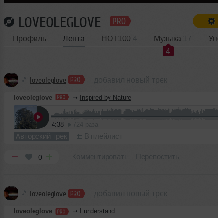
LOVEOLEGLOVE
Профиль
Лента
HOT100
4
Музыка
17
Уп
4
loveoleglove
добавил новый трек
loveoleglove
➝
Inspired by Nature
4:38
724 раза
Авторский трек
В плейлист
Комментировать
Перепостить
0
loveoleglove
добавил новый трек
loveoleglove
➝
I understand