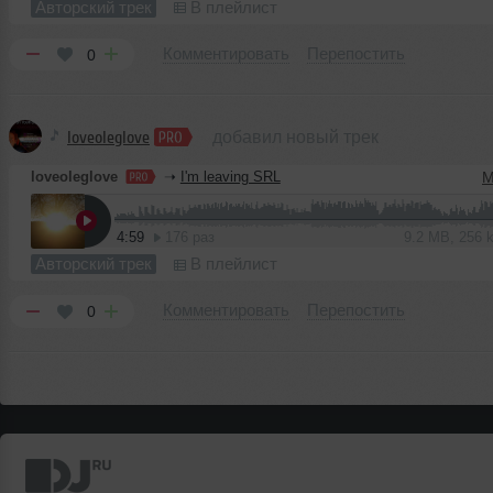
Авторский трек
В плейлист
Комментировать
Перепостить
0
loveoleglove
добавил новый трек
loveoleglove
➝
I'm leaving SRL
M
4:59
176 раз
9.2 MB, 256
Авторский трек
В плейлист
Комментировать
Перепостить
0