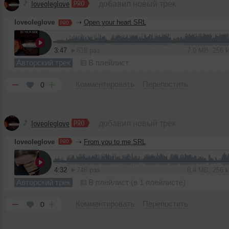
loveoleglove
добавил новый трек
loveoleglove
➝
Open your heart SRL
3:47
818 раз
7.0 MB, 256
Авторский трек
В плейлист
Комментировать
Перепостить
0
loveoleglove
добавил новый трек
loveoleglove
➝
From you to me SRL
4:32
746 раз
8.4 MB, 256
Авторский трек
В плейлист (в 1 плейлисте)
Комментировать
Перепостить
0