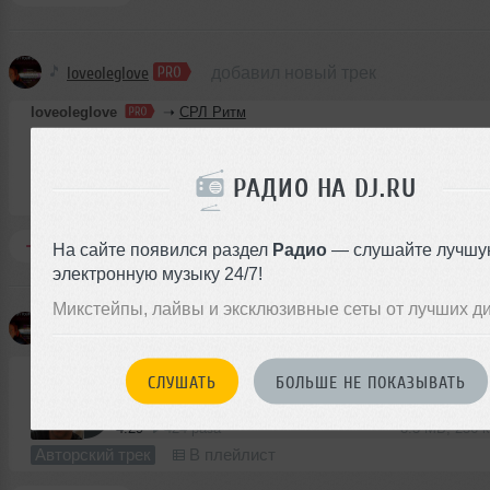
loveoleglove
добавил новый трек
loveoleglove
➝
СРЛ Ритм
3:59
756 раз
7.4 MB, 256
РАДИО НА DJ.RU
Авторский трек
В плейлист
Комментировать
Перепостить
0
На сайте появился раздел
Радио
— слушайте лучшу
электронную музыку 24/7!
Микстейпы, лайвы и эксклюзивные сеты от лучших д
loveoleglove
добавил новый трек
loveoleglove
➝
You Smile Mitya
СЛУШАТЬ
БОЛЬШЕ НЕ ПОКАЗЫВАТЬ
4:29
424 раза
8.3 MB, 256
Авторский трек
В плейлист