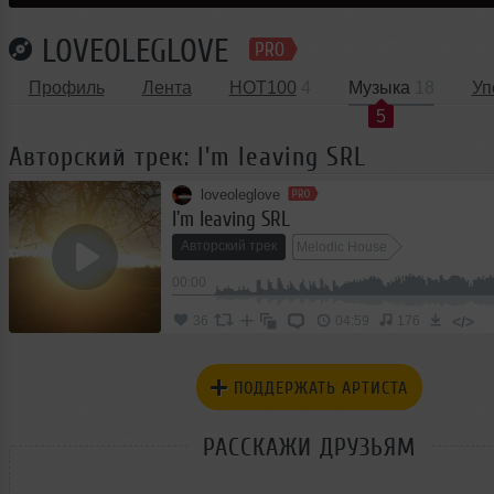
LOVEOLEGLOVE
Профиль
Лента
HOT100
4
Музыка
18
Уп
5
Авторский трек: I'm leaving SRL
loveoleglove
I'm leaving SRL
Авторский трек
Melodic House
00:00
</>
36
04:59
176
ПОДДЕРЖАТЬ АРТИСТА
РАССКАЖИ ДРУЗЬЯМ