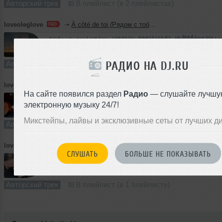
Авторский трек
В плейлист (в 2 плейлистах)
loveoleglove
➝
À côté de toi (Рядом с тобой)
4:43
816 раз
178
РАДИО НА DJ.RU
Авторский трек
В плейлист
loveoleglove
➝
Open your heart SRL
На сайте появился раздел
Радио
— слушайте лучшу
электронную музыку 24/7!
3:47
818 раз
200
7.0 MB, 256
Микстейпы, лайвы и эксклюзивные сеты от лучших д
Авторский трек
В плейлист
loveoleglove
➝
From you to me SRL
СЛУШАТЬ
БОЛЬШЕ НЕ ПОКАЗЫВАТЬ
4:32
746 раз
174
8.4 MB, 256
Авторский трек
В плейлист (в 1 плейлисте)