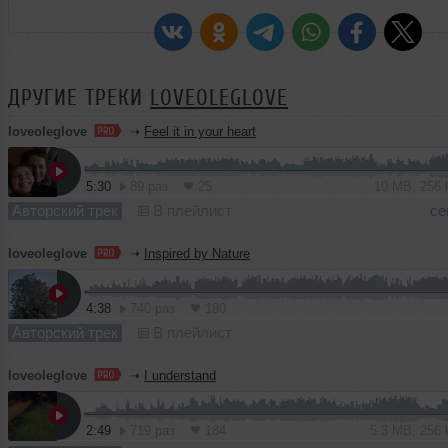
ДРУГИЕ ТРЕКИ
LOVEOLEGLOVE
loveoleglove
➝
Feel it in your heart
5:30
89 раз
25
10 MB, 256
Авторский трек
В плейлист
се
loveoleglove
➝
Inspired by Nature
4:38
740 раз
180
Авторский трек
В плейлист
loveoleglove
➝
I understand
2:49
719 раз
184
5.3 MB, 256