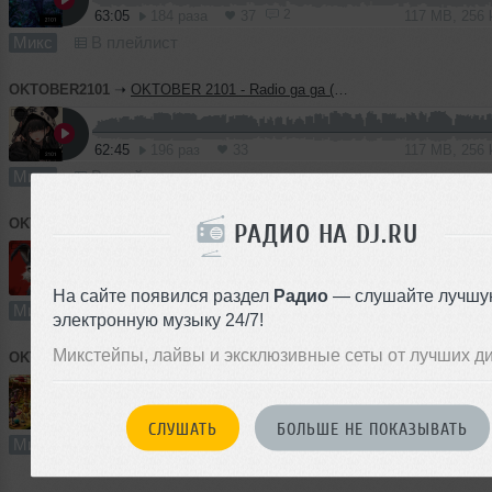
2
63:05
184 раза
37
117 MB, 256
Микс
В плейлист
OKTOBER2101
➝
OKTOBER 2101 - Radio ga ga (vol 25)
62:45
196 раз
33
117 MB, 256
Микс
В плейлист
OKTOBER2101
➝
OKTOBER 2101 - Disco mix #20
РАДИО НА DJ.RU
161:59
133 раза
22
300 MB, 256
На сайте появился раздел
Радио
— слушайте лучшу
Микс
В плейлист
электронную музыку 24/7!
Микстейпы, лайвы и эксклюзивные сеты от лучших д
OKTOBER2101
➝
OKTOBER 2101 - Mistikal mix #55 (minimal)
61:35
193 раза
35
114 MB, 256
СЛУШАТЬ
БОЛЬШЕ НЕ ПОКАЗЫВАТЬ
Микс
В плейлист (в 1 плейлисте)