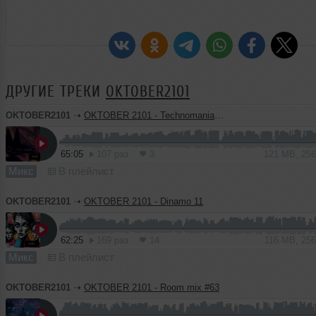
ДРУГИЕ ТРЕКИ
OKTOBER2101
OKTOBER2101
➝
OKTOBER 2101 - Technomania 058
65:05
107 раз
3
121 MB, 25
Микс
В плейлист
OKTOBER2101
➝
OKTOBER 2101 - Dinamo 11
62:25
169 раз
14
116 MB, 25
Микс
В плейлист
OKTOBER2101
➝
OKTOBER 2101 - Room mix #63