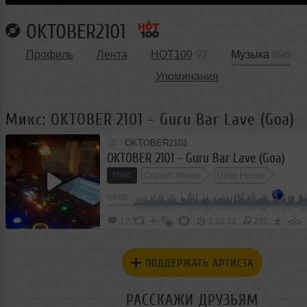
OKTOBER2101
Профиль
Лента
HOT100
92
Музыка
696
Упоминания
Микс: OKTOBER 2101 - Guru Bar Lave (Goa)
OKTOBER2101
OKTOBER 2101 - Guru Bar Lave (Goa)
Микс
Organic House
Deep House
00:00
</>
17
2:15:12
251
ПОДДЕРЖАТЬ АРТИСТА
РАССКАЖИ ДРУЗЬЯМ