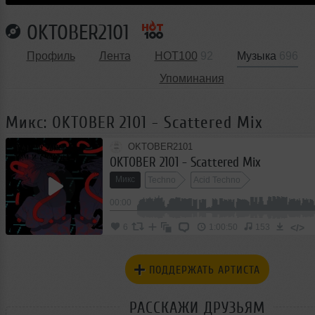
OKTOBER2101
Профиль
Лента
HOT100
92
Музыка
696
Упоминания
Микс: OKTOBER 2101 - Scattered Mix
OKTOBER2101
OKTOBER 2101 - Scattered Mix
Микс
Techno
Acid Techno
00:00
</>
6
1:00:50
153
ПОДДЕРЖАТЬ АРТИСТА
РАССКАЖИ ДРУЗЬЯМ