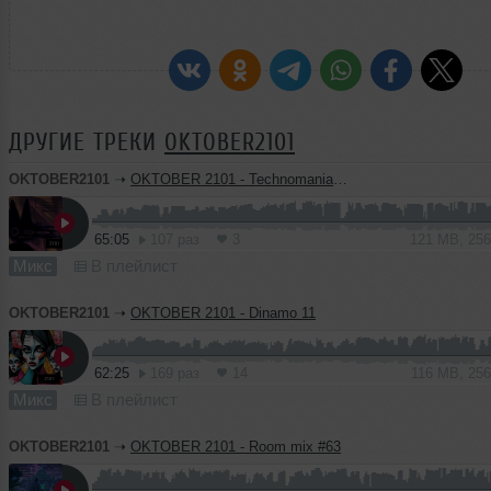
ДРУГИЕ ТРЕКИ
OKTOBER2101
OKTOBER2101
➝
OKTOBER 2101 - Technomania 058
65:05
107 раз
3
121 MB, 25
Микс
В плейлист
OKTOBER2101
➝
OKTOBER 2101 - Dinamo 11
62:25
169 раз
14
116 MB, 25
Микс
В плейлист
OKTOBER2101
➝
OKTOBER 2101 - Room mix #63