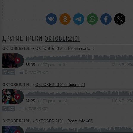
ДРУГИЕ ТРЕКИ
OKTOBER2101
OKTOBER2101
➝
OKTOBER 2101 - Technomania 058
65:05
107 раз
3
121 MB, 25
Микс
В плейлист
OKTOBER2101
➝
OKTOBER 2101 - Dinamo 11
62:25
170 раз
14
116 MB, 25
Микс
В плейлист
OKTOBER2101
➝
OKTOBER 2101 - Room mix #63