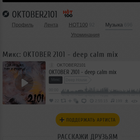
OKTOBER2101
Профиль
Лента
HOT100
92
Музыка
696
Упоминания
Микс: OKTOBER 2101 - deep calm mix
OKTOBER2101
OKTOBER 2101 - deep calm mix
Микс
Deep House
00:00
</>
22
2:55:15
199
ПОДДЕРЖАТЬ АРТИСТА
РАССКАЖИ ДРУЗЬЯМ