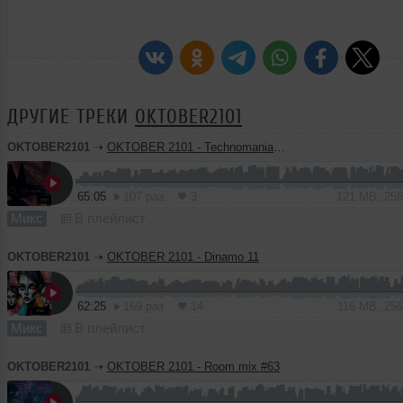
ДРУГИЕ ТРЕКИ
OKTOBER2101
OKTOBER2101
➝
OKTOBER 2101 - Technomania 058
65:05
107 раз
3
121 MB, 25
Микс
В плейлист
OKTOBER2101
➝
OKTOBER 2101 - Dinamo 11
62:25
169 раз
14
116 MB, 25
Микс
В плейлист
OKTOBER2101
➝
OKTOBER 2101 - Room mix #63