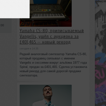
:00
Yamaha CS-80, приписываемый
Vangelis, ушёл с аукциона за
£401,465 — новый рекорд
сегодня в 14:35
Редкий аналоговый синтезатор Yamaha CS-80,
который продавец связывал с именем
Vangelis и сессиями вокруг альбома 1977 года
Spiral, продан за £401,465. Сделка установила
новый рекорд для самой дорогой продажи
синтезатора.