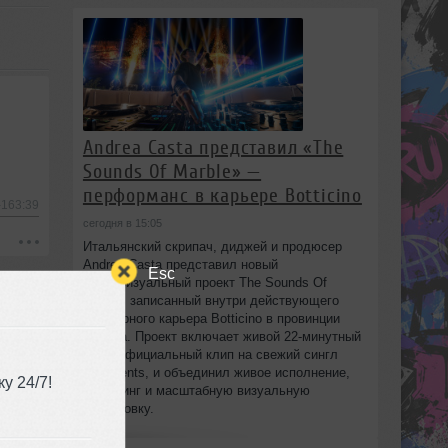
Andrea Casta представил «The
Sounds Of Marble» —
перформанс в карьере Botticino
-163:39
сегодня в 15:05
Итальянский скрипач, диджей и продюсер
Andrea Casta представил новый
Esc
аудиовизуальный проект The Sounds Of
Marble, записанный внутри действующего
мраморного карьера Botticino в провинции
Brescia. Проект включает живой 22‑минутный
сет и официальный клип на свежий сингл
Fragments, и объединил живое исполнение,
у 24/7!
диджеинг и масштабную визуальную
постановку.