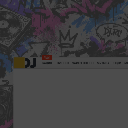
РАДИО
TOP100DJ
ЧАРТЫ HOT100
МУЗЫКА
ЛЮДИ
М