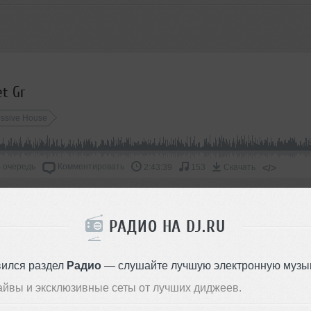
et Gr
essive House
 очередь
Комментировать
</>
2:43:39
153
Скачать
ОДДЕРЖАТЬ АРТИСТА
РАДИО НА DJ.RU
СКАЖИ ДРУЗЬЯМ
вился раздел
Радио
— слушайте лучшую электронную музык
айвы и эксклюзивные сеты от лучших диджеев.