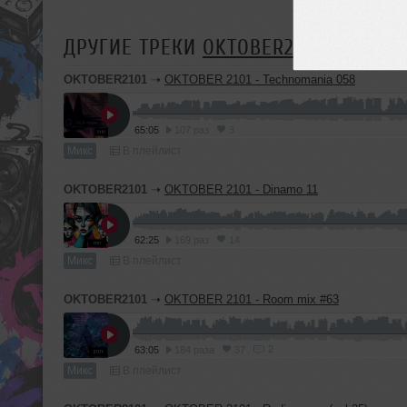
ДРУГИЕ ТРЕКИ
OKTOBER2101
OKTOBER2101
➝
OKTOBER 2101 - Technomania 058
65:05
107 раз
3
Микс
В плейлист
OKTOBER2101
➝
OKTOBER 2101 - Dinamo 11
62:25
169 раз
14
Микс
В плейлист
OKTOBER2101
➝
OKTOBER 2101 - Room mix #63
2
63:05
184 раза
37
Микс
В плейлист