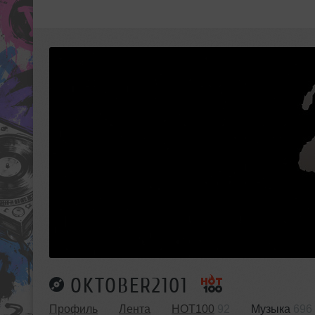
OKTOBER2101
Профиль
Лента
HOT100
92
Музыка
696