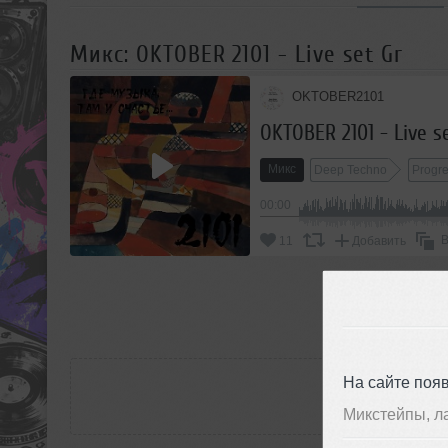
Микс: OKTOBER 2101 - Live set Gr
OKTOBER2101
OKTOBER 2101 - Live s
Микс
Deep Techno
Progr
00:00
В
11
Добавить
П
РАС
На сайте поя
Микстейпы, л