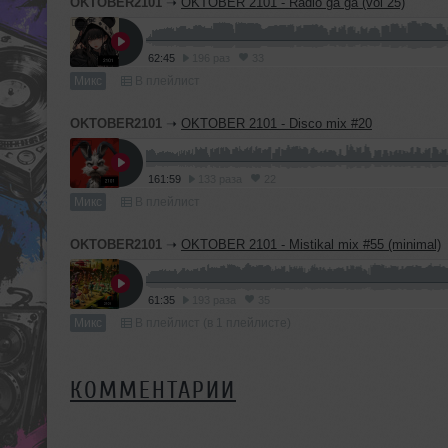
OKTOBER2101
➝
OKTOBER 2101 - Radio ga ga (vol 25)
62:45
196 раз
33
Микс
В плейлист
OKTOBER2101
➝
OKTOBER 2101 - Disco mix #20
161:59
133 раза
22
Микс
В плейлист
OKTOBER2101
➝
OKTOBER 2101 - Mistikal mix #55 (minimal)
61:35
193 раза
35
Микс
В плейлист (в 1 плейлисте)
КОММЕНТАРИИ