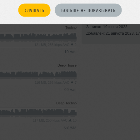
СЛУШАТЬ
БОЛЬШЕ НЕ ПОКАЗЫВАТЬ
Стили:
Deep Techno
,
Progressive House
Записан: 19 июня 2023
Techno
Добавлен: 21 августа 2023, 17
121 MB, 256 kbps AAC
2
10 мая
Deep House
116 MB, 256 kbps AAC
7
09 мая
Deep Techno
117 MB, 256 kbps AAC
16
08 мая