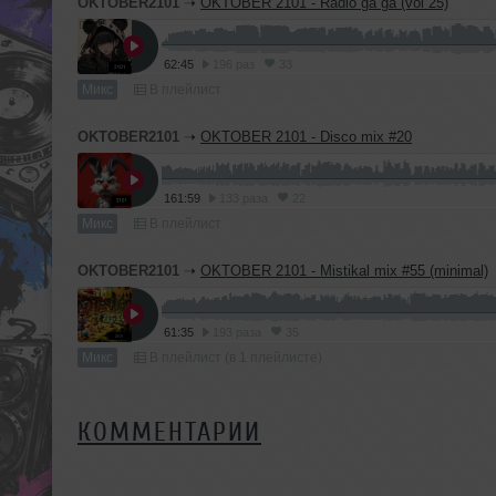
OKTOBER2101
➝
OKTOBER 2101 - Radio ga ga (vol 25)
62:45
196 раз
33
Микс
В плейлист
OKTOBER2101
➝
OKTOBER 2101 - Disco mix #20
161:59
133 раза
22
Микс
В плейлист
OKTOBER2101
➝
OKTOBER 2101 - Mistikal mix #55 (minimal)
61:35
193 раза
35
Микс
В плейлист (в 1 плейлисте)
КОММЕНТАРИИ