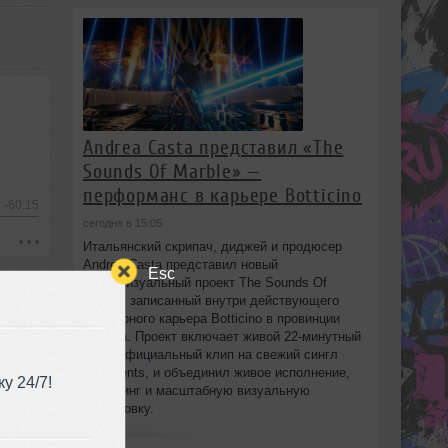
Andrea Casta представил «The
Sounds Of Marble» —
перформанс в карьере Botticino
-60:15
сегодня в 15:05
Итальянский скрипач, диджей и продюсер
Andrea Casta представил новый
Esc
аудиовизуальный проект The Sounds Of
Marble, записанный внутри действующего
мраморного карьера Botticino в провинции
Brescia. Проект включает живой 22‑минутный
сет и официальный клип на свежий сингл
Fragments, и объединил живое исполнение,
у 24/7!
диджеинг и масштабную визуальную
постановку.