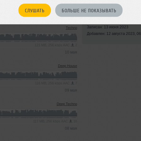
СЛУШАТЬ
БОЛЬШЕ НЕ ПОКАЗЫВАТЬ
Стили:
Deep Techno
,
Progressive House
Записан: 13 июня 2023
Techno
Добавлен: 12 августа 2023, 06
121 MB, 256 kbps AAC
2
10 мая
Deep House
116 MB, 256 kbps AAC
7
09 мая
Deep Techno
117 MB, 256 kbps AAC
16
08 мая