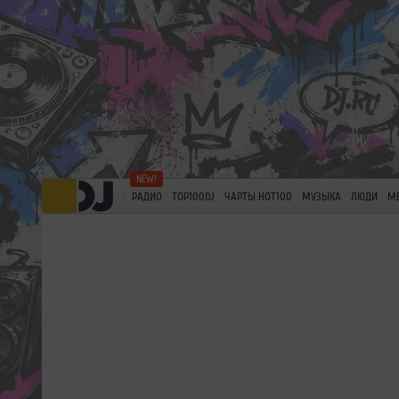
РАДИО
TOP100DJ
ЧАРТЫ HOT100
МУЗЫКА
ЛЮДИ
М