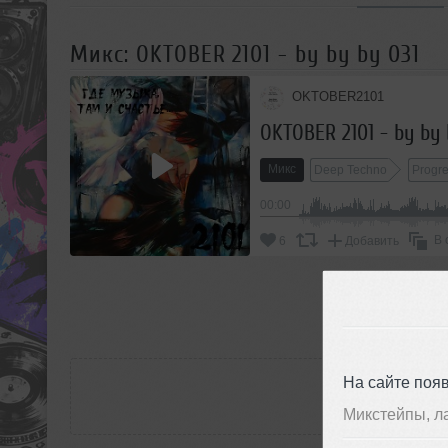
Микс: OKTOBER 2101 - by by by 031
OKTOBER2101
OKTOBER 2101 - by by 
Микс
Deep Techno
Progr
00:00
В 
6
Добавить
П
РАС
На сайте поя
Микстейпы, л