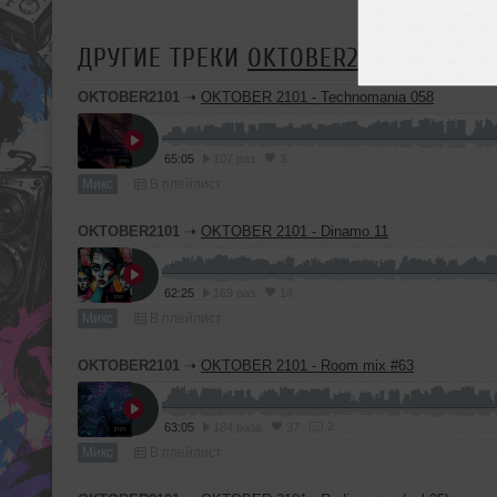
ДРУГИЕ ТРЕКИ
OKTOBER2101
OKTOBER2101
➝
OKTOBER 2101 - Technomania 058
65:05
107 раз
3
Микс
В плейлист
OKTOBER2101
➝
OKTOBER 2101 - Dinamo 11
62:25
169 раз
14
Микс
В плейлист
OKTOBER2101
➝
OKTOBER 2101 - Room mix #63
2
63:05
184 раза
37
Микс
В плейлист