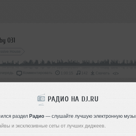
by 031
essive House
очередь
Комментировать
</>
1:00:15
142
Скачать
ОДДЕРЖАТЬ АРТИСТА
РАДИО НА DJ.RU
СКАЖИ ДРУЗЬЯМ
вился раздел
Радио
— слушайте лучшую электронную музык
айвы и эксклюзивные сеты от лучших диджеев.