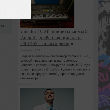
:44
Yamaha CS-80, приписываемый
Vangelis, ушёл с аукциона за
£401,465 — новый рекорд
сегодня в 14:35
Редкий аналоговый синтезатор Yamaha CS-80,
который продавец связывал с именем
Vangelis и сессиями вокруг альбома 1977 года
Spiral, продан за £401,465. Сделка установила
новый рекорд для самой дорогой продажи
синтезатора.