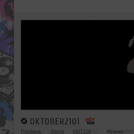
OKTOBER2101
Профиль
Лента
HOT100
92
Музыка
696