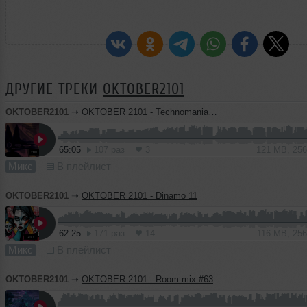
ДРУГИЕ ТРЕКИ
OKTOBER2101
OKTOBER2101
➝
OKTOBER 2101 - Technomania 058
65:05
107 раз
3
121 MB, 25
Микс
В плейлист
OKTOBER2101
➝
OKTOBER 2101 - Dinamo 11
62:25
171 раз
14
116 MB, 25
Микс
В плейлист
OKTOBER2101
➝
OKTOBER 2101 - Room mix #63