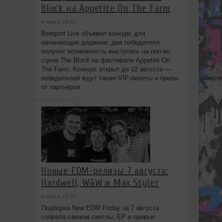
Block на Appetite On The Farm
вчера в 16:01
Beatport Live объявил конкурс для
начинающих диджеев: два победителя
получат возможность выступить на поп‑ап
сцене The Block на фестивале Appetite On
The Farm. Конкурс открыт до 12 августа —
победителей ждут также VIP‑билеты и призы
от партнёров.
Новые EDM-релизы 7 августа:
Hardwell, W&W и Max Styler
вчера в 13:08
Подборка New EDM Friday за 7 августа
собрала свежие синглы, EP и превью