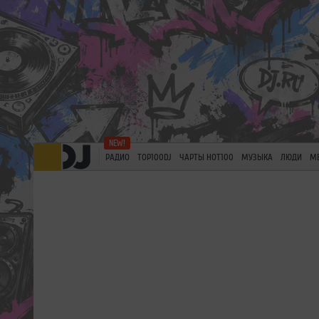
РАДИО
TOP100DJ
ЧАРТЫ HOT100
МУЗЫКА
ЛЮДИ
М