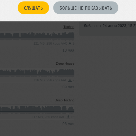
СЛУШАТЬ
БОЛЬШЕ НЕ ПОКАЗЫВАТЬ
Стиль:
Deep House
Записан: 16 мая 2023
Добавлен: 24 июня 2023, 15:2
Techno
121 MB, 256 kbps AAC
2
10 мая
Deep House
116 MB, 256 kbps AAC
7
09 мая
Deep Techno
117 MB, 256 kbps AAC
16
08 мая