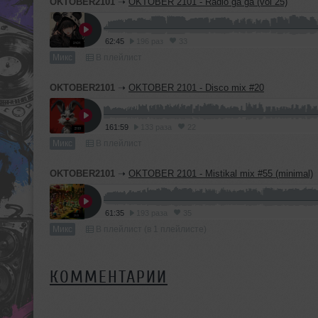
OKTOBER2101
➝
OKTOBER 2101 - Radio ga ga (vol 25)
62:45
196 раз
33
Микс
В плейлист
OKTOBER2101
➝
OKTOBER 2101 - Disco mix #20
161:59
133 раза
22
Микс
В плейлист
OKTOBER2101
➝
OKTOBER 2101 - Mistikal mix #55 (minimal)
61:35
193 раза
35
Микс
В плейлист (в 1 плейлисте)
КОММЕНТАРИИ