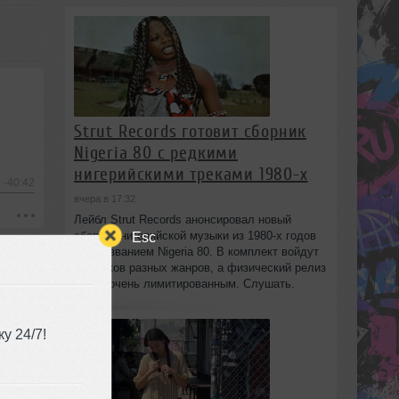
Strut Records готовит сборник
Nigeria 80 с редкими
нигерийскими треками 1980-х
-40:42
вчера в 17:32
Лейбл Strut Records анонсировал новый
сборник нигерийской музыки из 1980-х годов
Esc
под названием Nigeria 80. В комплект войдут
13 треков разных жанров, а физический релиз
будет очень лимитированным. Слушать.
у 24/7!