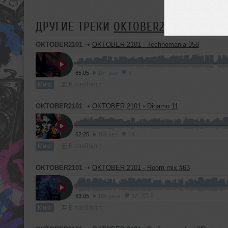
ДРУГИЕ ТРЕКИ
OKTOBER2101
OKTOBER2101
➝
OKTOBER 2101 - Technomania 058
65:05
107 раз
3
Микс
В плейлист
OKTOBER2101
➝
OKTOBER 2101 - Dinamo 11
62:25
169 раз
14
Микс
В плейлист
OKTOBER2101
➝
OKTOBER 2101 - Room mix #63
2
63:05
184 раза
37
Микс
В плейлист