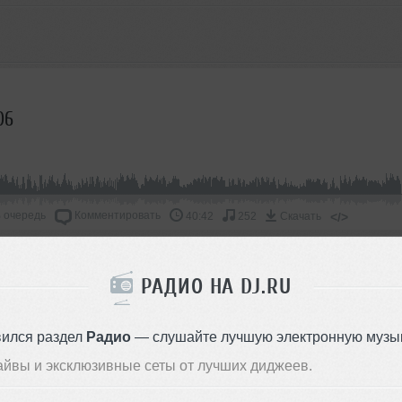
06
 очередь
Комментировать
</>
40:42
252
Скачать
ОДДЕРЖАТЬ АРТИСТА
РАДИО НА DJ.RU
СКАЖИ ДРУЗЬЯМ
вился раздел
Радио
— слушайте лучшую электронную музык
айвы и эксклюзивные сеты от лучших диджеев.