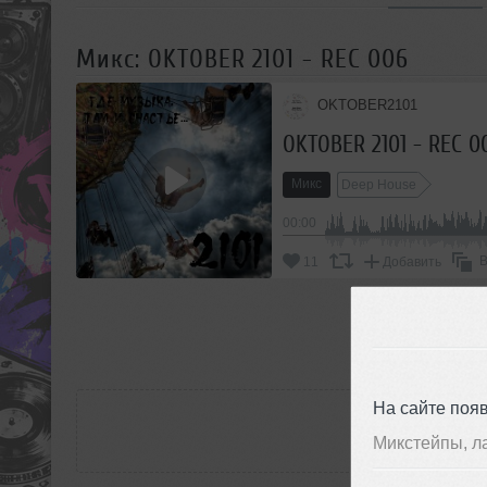
Микс: OKTOBER 2101 - REC 006
OKTOBER2101
OKTOBER 2101 - REC 0
Микс
Deep House
00:00
В
11
Добавить
П
РАС
На сайте поя
Микстейпы, л