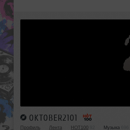
OKTOBER2101
Профиль
Лента
HOT100
92
Музыка
696