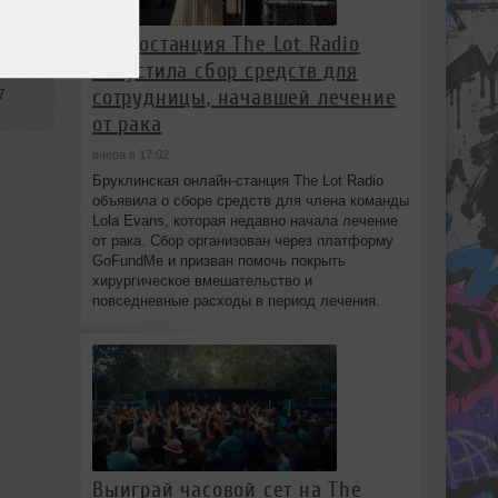
Радиостанция The Lot Radio
запустила сбор средств для
сотрудницы, начавшей лечение
7
от рака
вчера в 17:02
Бруклинская онлайн-станция The Lot Radio
объявила о сборе средств для члена команды
Lola Evans, которая недавно начала лечение
от рака. Сбор организован через платформу
GoFundMe и призван помочь покрыть
хирургическое вмешательство и
повседневные расходы в период лечения.
Выиграй часовой сет на The